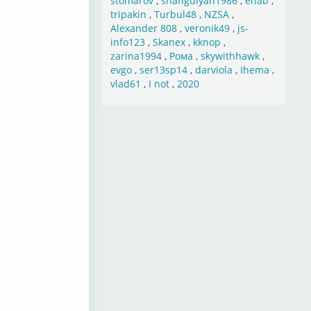
stomarov
,
shahgulyan1986
,
ehab
,
tripakin
,
Turbul48
,
NZSA
,
Alexander 808
,
veronik49
,
js-
info123
,
Skanex
,
kknop
,
zarina1994
,
Рома
,
skywithhawk
,
evgo
,
ser13sp14
,
darviola
,
Ihema
,
vlad61
,
I not
,
2020