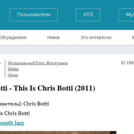
Пользователи
КПЗ
Му
Обсуждаемое
Новое
Это интересно
ID 188
Музыкальный блог. Вся музыка
Оффлайн
Мира
Джаз
ti - This Is Chris Botti (2011)
нитель): Chris Botti
s Chris Botti
ooth Jazz