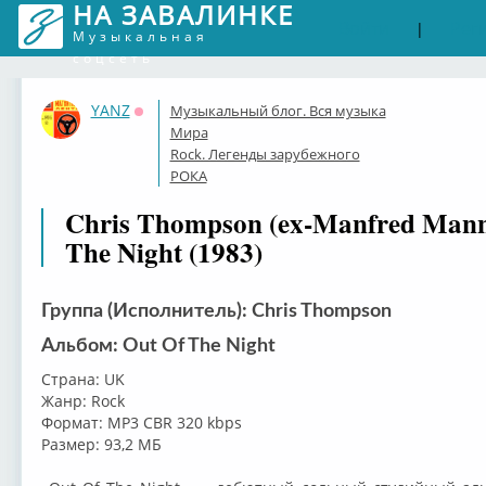
НА ЗАВАЛИНКЕ
Войти
Рег
|
Музыкальная
соцсеть
YANZ
Музыкальный блог. Вся музыка
Оффлайн
Мира
Rock. Легенды зарубежного
РОКА
Chris Thompson (ex-Manfred Mann'
The Night (1983)
Группа (Исполнитель): Chris Thompson
Альбом: Out Of The Night
Страна: UK
Жанр: Rock
Формат: MP3 CBR 320 kbps
Размер: 93,2 МБ