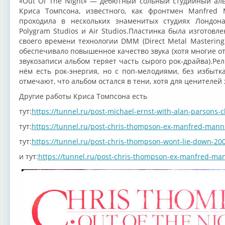
«Out Of The Night» — дебютный сольный студийный аль
Криса Томпсона, известного, как фронтмен Manfred 
проходила в нескольких знаменитых студиях Лондона
Polygram Studios и Air Studios.Пластинка была изготов
своего времени технологии DMM (Direct Metal Mastering
обеспечивало повышенное качество звука (хотя многие о
звукозаписи альбом теряет часть сырого рок-драйва).Ре
нём есть рок-энергия, но с поп-мелодиями, без избытк
отмечают, что альбом остался в тени, хотя для ценителей
Другие работы Криса Томпсона есть
тут:
https://tunnel.ru/post-michael-ernst-with-alan-parsons-
тут:
https://tunnel.ru/post-chris-thompson-ex-manfred-mann
тут:
https://tunnel.ru/post-chris-thompson-wont-lie-down-20
и тут:
https://tunnel.ru/post-chris-thompson-ex-manfred-ma