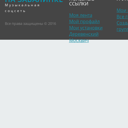
ССЫЛКИ
Музыкальная
Мои 
соцсеть
Моя лента
Все 
Мой профайл
Созд
Все права защищены © 2016
Мои установки
груп
Деревенский
Москвич