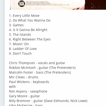
1. Every Little Move
2. Do What You Wanna Do
3. Games
4. Is It Gonna Be Allright
5. The Islands
6. Right Between The Eyes
7. Movin' On
8. Ladder Of Love
9. Don't Touch
Chris Thompson - vocals and guitar
Robbie McIntosh - guitar (The Pretenders)
Malcolm Foster - bass (The Pretenders)
Mic Clews - drums
Paul Wickens - keyboards
with
Ron Aspery - saxophone
Gary Moore - guitar
Billy Bremner - guitar (Dave Edmunds, Nick Lowe)
John McKenzie - bass