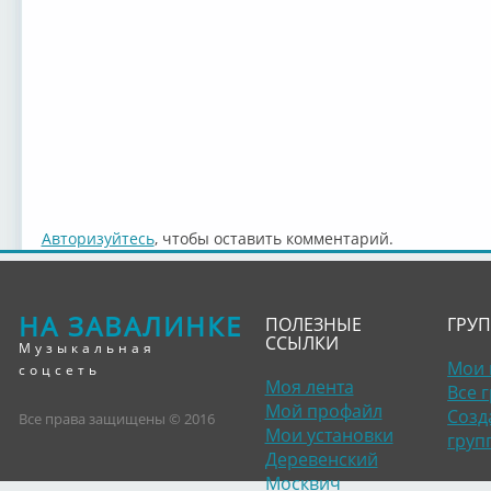
Авторизуйтесь
, чтобы оставить комментарий.
НА ЗАВАЛИНКЕ
ПОЛЕЗНЫЕ
ГРУ
ССЫЛКИ
Музыкальная
Мои 
соцсеть
Моя лента
Все 
Мой профайл
Созд
Все права защищены © 2016
Мои установки
груп
Деревенский
Москвич