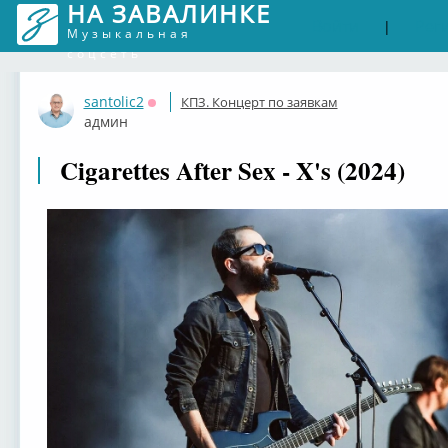
НА ЗАВАЛИНКЕ
Войти
Рег
|
Музыкальная
соцсеть
santolic2
КПЗ. Концерт по заявкам
Оффлайн
админ
Cigarettes After Sex - X's (2024)