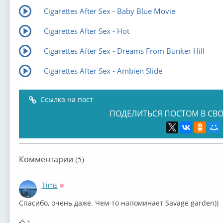
Cigarettes After Sex - Baby Blue Movie
Cigarettes After Sex - Hot
Cigarettes After Sex - Dreams From Bunker Hill
Cigarettes After Sex - Ambien Slide
Ссылка на пост
ПОДЕЛИТЬСЯ ПОСТОМ В СВО
Комментарии (5)
Tims
Оффлайн
Спасибо, очень даже. Чем-то напоминает Savage garden))
1