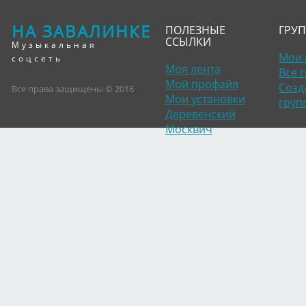
НА ЗАВАЛИНКЕ
ПОЛЕЗНЫЕ
ГРУ
ССЫЛКИ
Музыкальная
Мои 
соцсеть
Моя лента
Все 
Мой профайл
Созд
Все права защищены © 2016
Мои установки
груп
Деревенский
Москвич