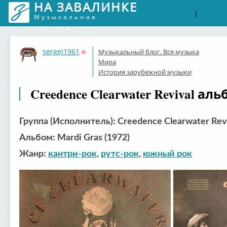
НА ЗАВАЛИНКЕ
Войти
Рег
|
Музыкальная
соцсеть
sergej1961
Музыкальный блог. Вся музыка
Оффлайн
Мира
История зарубежной музыки
Creedence Clearwater Revival аль
Группа (Исполнитель): Creedence Clearwater Rev
Альбом: Mardi Gras (1972)
Жанр:
кантри-рок
,
рутс-рок
,
южный рок