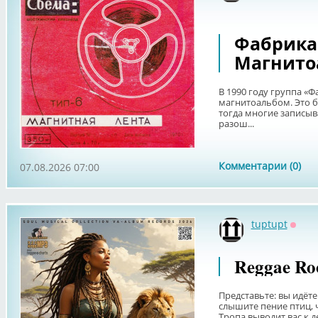
Фабрика -
Магнито
В 1990 году группа «
магнитоальбом. Это б
тогда многие записыв
разош...
Комментарии (0)
07.08.2026 07:00
tuptupt
Оффл
Reggae Roo
Представьте: вы идёте
слышите пение птиц, ч
Тропа выводит вас к д