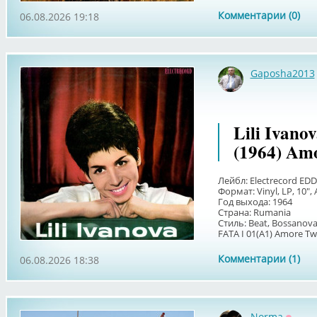
Комментарии (0)
06.08.2026 19:18
Gaposha2013
Lili Ivan
(1964) Amo
Лейбл: Electrecord EDD
Формат: Vinyl, LP, 10"
Год выхода: 1964
Страна: Rumania
Стиль: Beat, Bossanova,
FATA I 01(A1) Amore Twis
Комментарии (1)
06.08.2026 18:38
Norma