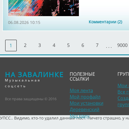
Комментарии (2)
06.08.2026 10:15
2
3
4
5
6
7
9000
1
. . .
НА ЗАВАЛИНКЕ
ПОЛЕЗНЫЕ
ГРУ
ССЫЛКИ
Музыкальная
Мои 
соцсеть
Моя лента
Все 
Мой профайл
Созд
Все права защищены © 2016
Мои установки
груп
Деревенский
Москвич
УПСС.. Видимо, кто-то удалил данный пост. Ничего страшно, у н