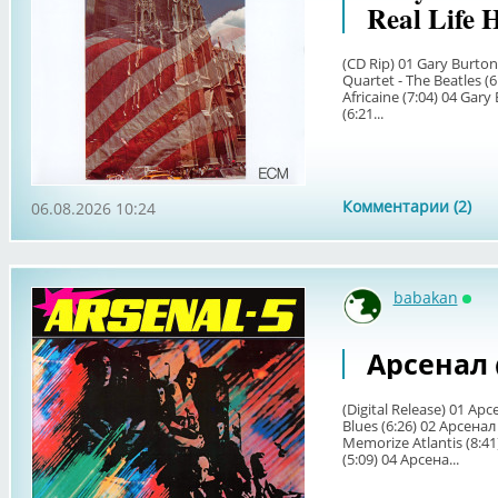
Real Life H
(CD Rip) 01 Gary Burton
Quartet - The Beatles (6
Africaine (7:04) 04 Gar
(6:21...
Комментарии (2)
06.08.2026 10:24
babakan
Онл
Арсенал (1
(Digital Release) 01 А
Blues (6:26) 02 Арсена
Memorize Atlantis (8:41
(5:09) 04 Арсена...