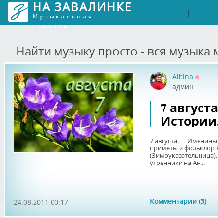
НА ЗАВАЛИНКЕ
Войти
Рег
|
Музыкальная
соцсеть
Найти музыку просто - вся музыка 
Albina
Оффла
админ
7 август
Истории
7 августа. Именины.
приметы и фольклор 
(Зимоуказательница),
утренники на Ан...
Комментарии (3)
24.08.2011 00:17