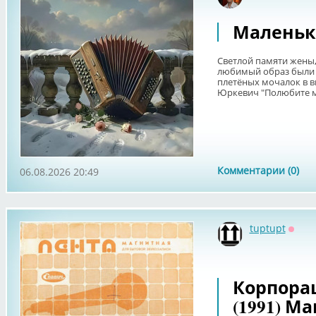
Маленьк
Светлой памяти жены,
любимый образ были л
плетёных мочалок в в
Юркевич "Полюбите ме
Комментарии (0)
06.08.2026 20:49
tuptupt
Оффл
Корпорац
(1991) М