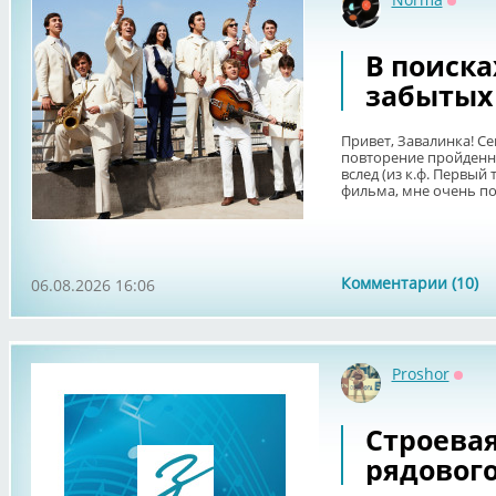
Оффл
В поиска
забытых
Привет, Завалинка! Се
повторение пройденно
вслед (из к.ф. Первый
фильма, мне очень пон
Комментарии (10)
06.08.2026 16:06
Proshor
Оффл
Строевая
рядовог