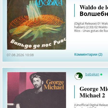
Waldo de lo
Волшебн
(Digital Release) 01 Wal
hablan) (2:33) 02 Waldo 
Ríos - Unas gotas de lluv
Комментарии (2)
07.08.2026 10:08
babakan
Онл
George Mic
Michael 2
(Unofficial Digital Rele