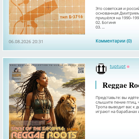
Это советская и росси
основанная Дмитрием
пришёлся на 1990–199
02. Богиня
03. ...
Комментарии (0)
06.08.2026 20:31
tuptupt
Оффл
Reggae Roo
Представьте: вы идёте
слышите пение птиц, ч
Тропа выводит вас к д
играют на барабанах и