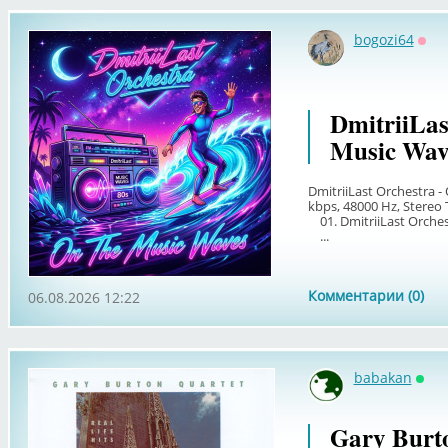
bogozi64
Офф
DmitriiLas
Music Wav
DmitriiLast Orchestra -
kbps, 48000 Hz, Stereo T
01. DmitriiLast Orchest
...
Комментарии (0)
06.08.2026 12:22
babakan
Онл
Gary Burto