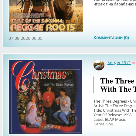
играют на барабанах и
Комментарии (0)
07.08.2026 06:35
Sergei 1971
О
The Three 
With The T
The Three Degrees - Ch
Artist: The Three Degre
Title: Christmas With T
Year Of Release: 1998
Label: ELAP Music
Genre: Sou...