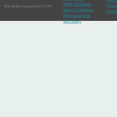
Мой профайл
Созд
Все права защищены © 2016
Мои установки
груп
Деревенский
Москвич