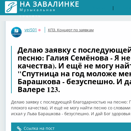
НА ЗАВАЛИНКЕ
Войти
Рег
|
Музыкальная
соцсеть
vei501
КПЗ. Концерт по заявкам
Оффлайн
Делаю заявку с последующей
песню: Галия Семёнова - Я не
качества). И ещё не могу на
"Спутница на год моложе мен
Барашкова - безуспешно. И д
Валере 123.
Делаю заявку с последующей благодарностью на песню: Га
плохого качества). И ещё не могу найти песню со словами
искал у Льва Барашкова - безуспешно. И дай Бог здоровья
Ссылка на пост