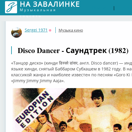
НА ЗАВАЛИНКЕ
Войти
Рег
|
Музыкальная
соцсеть
Sergei 1971
Музыка кино
Оффлайн
Disco Dancer - Саундтрек (1982)
«Танцор диско» (хинди डिस्को डांसर, англ. Disco dancer) —
языке хинди, снятый Баббаром Субхашем в 1982 году. В н
классикой жанра и наиболее известен по песням «Goro Ki Na
«Jimmy Jimmy Jimmy Aaja».