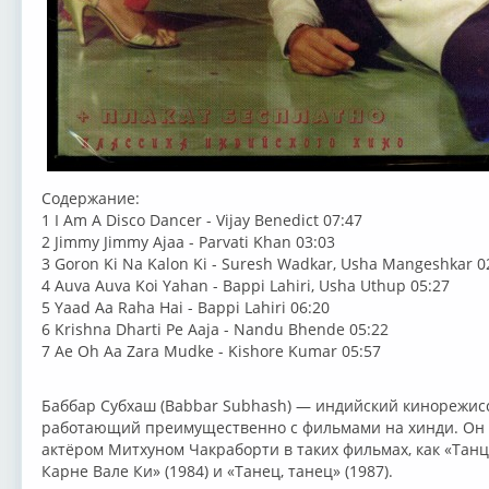
Содержание:
1 I Am A Disco Dancer - Vijay Benedict 07:47
2 Jimmy Jimmy Ajaa - Parvati Khan 03:03
3 Goron Ki Na Kalon Ki - Suresh Wadkar, Usha Mangeshkar 0
4 Auva Auva Koi Yahan - Bappi Lahiri, Usha Uthup 05:27
5 Yaad Aa Raha Hai - Bappi Lahiri 06:20
6 Krishna Dharti Pe Aaja - Nandu Bhende 05:22
7 Ae Oh Aa Zara Mudke - Kishore Kumar 05:57
Баббар Субхаш (Babbar Subhash) — индийский кинорежисс
работающий преимущественно с фильмами на хинди. Он и
актёром Митхуном Чакраборти в таких фильмах, как «Танцо
Карне Вале Ки» (1984) и «Танец, танец» (1987).