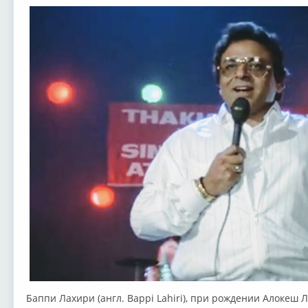
Баппи Лахири (англ. Bappi Lahiri), при рождении Алокеш Ла