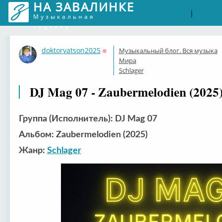
НА ЗАВАЛИНКЕ
Войти
Рег
|
Музыкальная
соцсеть
doktorvatson2025
Музыкальный блог. Вся музыка
Оффлайн
Мира
Schlager
DJ Mag 07 - Zaubermelodien (2025
Группа (Исполнитель): DJ Mag 07
Альбом: Zaubermelodien (2025)
Жанр:
Schlager