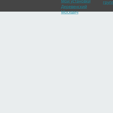
Мои установки
груп
Деревенский
Москвич