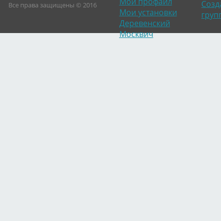
Мой профайл
Созд
Все права защищены © 2016
Мои установки
груп
Деревенский
Москвич