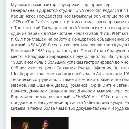
Музыкант, композитор, звукорежиссер, продюсер.
Генеральный директор студии "UNA records" Родился в г.Т
Каршинское Государственное музыкальное училище по кла
1978гг.иТашГИК (факультет режиссер массовых праздников)
в Ташкентский Государственный Университет на историче
один из первых в Узбекистане коллективов "КИБЕРГИ" кот
г. был приглашен на работу в Концертное объединение Уз
ансамбль "САДО". В состав коллектива вошло трио Кумуш 
Романиди В 1981 году на конкурсе Песен Стран Содружеств
место, а Владимир Барамыков получил диплом "За лучшу
1982г. ансамбль с большим успехам гастролировал во мно
Сейшельские острова, Танзания, Руанда, Эфиопия, Вьетнам
Швейцария, коллектив дважды побывал в Афганистане 19
творчески сотрудничал с такими композиторами и поэтами
Иванов, Лев Ошанин, Давид Тухманов, Юрий Энтин Евген
Салихов, Дилорам Сайдоминова, Дилором Амануллаева, Усма
Барамыков возглавил ансамбль "НАВО" А c 1992г. стал ген
продюсером Заслуженной артистки Узбекистана Кумуш Ра
музыка и песни более чем к 150 документальным и худо