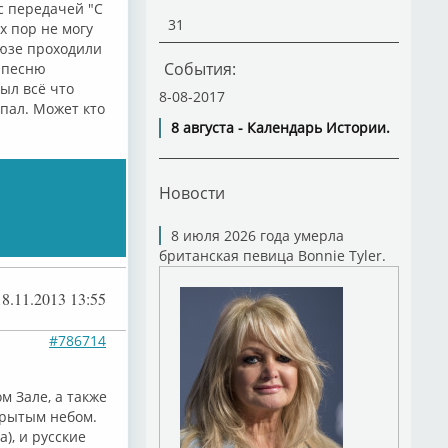
с передачей "С
31
х пор не могу
оюзе проходили
События:
м песню
ыл всё что
8-08-2017
пал. Может кто
8 августа - Календарь Истории.
Новости
8 июля 2026 года умерла
британская певица Bonnie Tyler.
18.11.2013 13:55
#786714
м Зале, а также
крытым небом.
), и русские