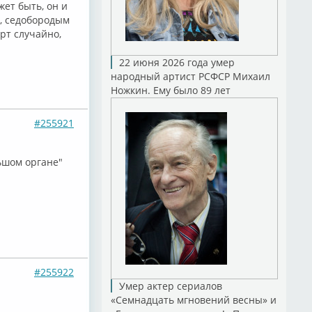
ет быть, он и
м, седобородым
рт случайно,
22 июня 2026 года умер
народный артист РСФСР Михаил
Ножкин. Ему было 89 лет
#255921
льшом органе"
#255922
Умер актер сериалов
«Семнадцать мгновений весны» и