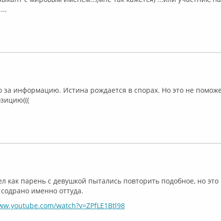
..
лайн
 за информацию. Истина рождается в спорах. Но это не помож
зицию(((
лайн
л как парень с девушкой пытались повторить подобное, но это н
о содрано именно оттуда.
www.youtube.com/watch?v=ZPfLE1Btl98