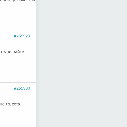
#255929
ет мне найти
#255930
е то, хотя