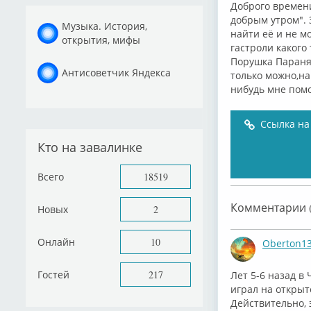
Доброго времени
добрым утром". 
Музыка. История,
найти её и не м
открытия, мифы
гастроли какого
Порушка Параня.
Антисоветчик Яндекса
только можно,на
нибудь мне помо
Ссылка на
Кто на завалинке
Всего
18519
Комментарии (
Новых
2
Онлайн
10
Oberton1
Гостей
217
Лет 5-6 назад в
играл на открыт
Действительно, 