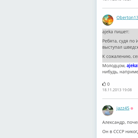
Oberton1
ajeka пишет:
Ребята, судя по
выступал шведск
К сожалению, се
Молодцом,
ajeka
нибудь, наприме
0
18.11.2013 19:08
jazz45
Оф
Александр, поче
Он в СССР никог