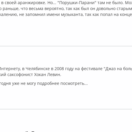
в своей аранжировке. Но... "Порушки-Парани" там не было. Мож
то раньше, что весьма вероятно, так как был он довольно стары
алению, не запомнил имени музыканта, так как попал на конце
лайн
 Интернету, в Челябинске в 2008 году на фестивале "Джаз на бо
ий саксофонист Хокан Левин.
годня уже не могу подробнее посмотреть...
флайн