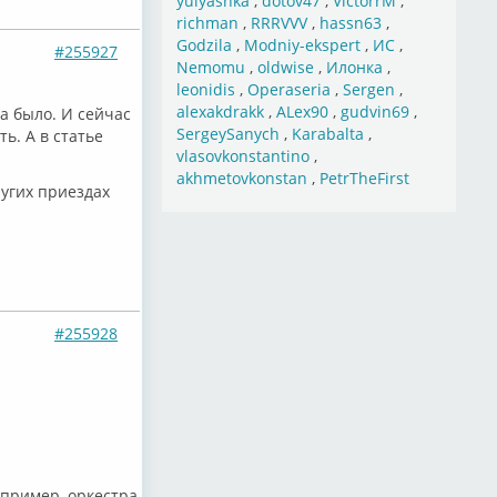
yulyashka
,
dotov47
,
VictorrM
,
richman
,
RRRVVV
,
hassn63
,
Godzila
,
Modniy-ekspert
,
ИС
,
#255927
Nemomu
,
oldwise
,
Илонка
,
leonidis
,
Operaseria
,
Sergen
,
alexakdrakk
,
ALex90
,
gudvin69
,
да было. И сейчас
SergeySanych
,
Karabalta
,
ть. А в статье
vlasovkonstantino
,
akhmetovkonstan
,
PetrTheFirst
ругих приездах
#255928
апример, оркестра