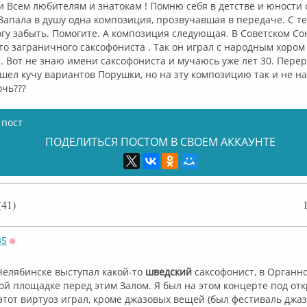
 Всем любителям и знатокам ! Помню себя в детстве и юности 
Запала в душу одна композиция, прозвучавшая в передаче. С те
огу забыть. Помогите. А композиция следующая. В Советском С
 то заграничного саксофониста . Так он играл с народным хоро
 Вот не знаю имени саксофониста и мучаюсь уже лет 30. Перер
шел кучу вариантов Порушки, но на эту композицию так и не на
чь???
 пост
ПОДЕЛИТЬСЯ ПОСТОМ В СВОЕМ АККАУНТЕ
41)
35
Оффлайн
 Челябинске выступал какой-то
шведский
саксофонист, в Органно
ой площадке перед этим Залом. Я был на этом концерте под от
этот виртуоз играл, кроме джазовых вещей (был фестиваль джаза