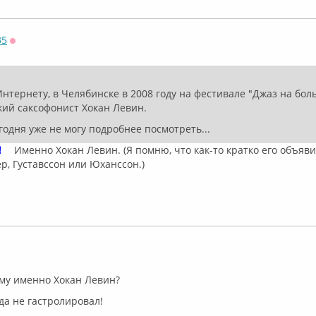
35
Оффлайн
 Интернету, в Челябинске в 2008 году на фестивале "Джаз на бо
ий саксофонист Хокан Левин.
годня уже не могу подробнее посмотреть...
!
Именно Хокан Левин. (Я помню, что как-то кратко его объявил
р, Густавссон или Юханссон.)
флайн
му именно Хокан Левин?
да не гастролировал!