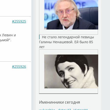
#255925
н Левин и
Не стало легендарной певицы
дьмой".
Галины Ненашевой. Ей было 85
лет
#255926
Именинники сегодня