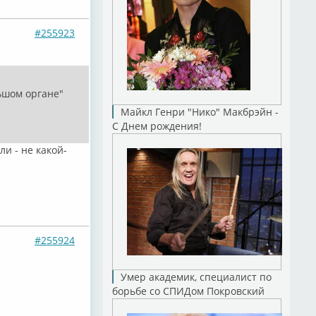
#255923
льшом органе"
Майкл Генри "Нико" Макбрэйн -
С Днем рождения!
и - не какой-
#255924
Умер академик, специалист по
борьбе со СПИДом Покровский