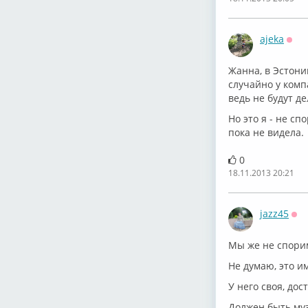
ajeka
Офф
Жанна, в Эстонии
случайно у компа
ведь не будут де
Но это я - не сп
пока не видела.
0
18.11.2013 20:21
jazz45
Оф
Мы же не спорим
Не думаю, это и
У него своя, до
Должен быть муз