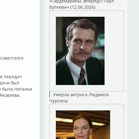
«Гардемарины, вперед!» Паул
Буткевич (12.06.2026)
советского
ии передач
едачи был
и была Наталья
Умерла актриса Людмила
Яковлева,
Чурсина