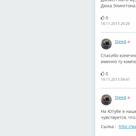
Дюка Элингтона..
0
18.11.2013 20:26
Steed
Офф
Спасибо конечно
именно ту компо
0
19.11.2013 04:41
Steed
Офф
На Ютубе я наше
чувствуется, чт
Сылка :
http://