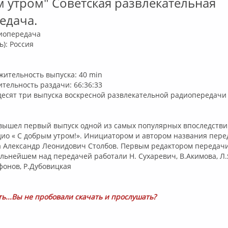
 утром" Советская развлекательная
едача.
диопередача
ь)
: Россия
жительность выпуска
: 40 min
тельность раздачи
: 66:36:33
десят три выпуска воскресной развлекательной радиопередачи 
а вышел первый выпуск одной из самых популярных впоследств
ио « С добрым утром!». Инициатором и автором названия пер
а Александр Леонидович Столбов. Первым редактором передач
альнейшем над передачей работали Н. Сухаревич, В.Акимова, Л.
фонов, Р.Дубовицкая
ть...Вы не пробовали скачать и прослушать?