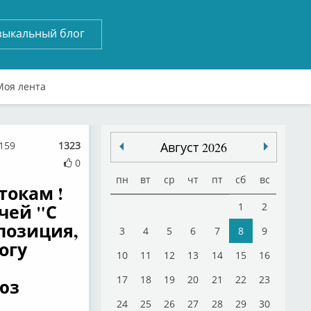
зыкальный блог
Моя лента
7159
1323
Август 2026
0
пн
вт
ср
чт
пт
сб
вс
токам !
чей "С
1
2
позиция,
3
4
5
6
7
8
9
огу
10
11
12
13
14
15
16
17
18
19
20
21
22
23
юз
24
25
26
27
28
29
30