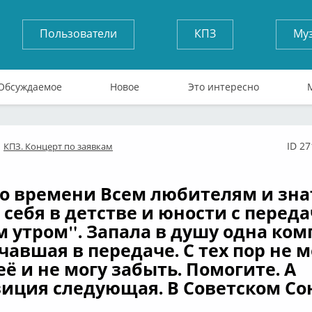
Пользователи
КПЗ
Му
Обсуждаемое
Новое
Это интересно
ID 2
КПЗ. Концерт по заявкам
лайн
о времени Всем любителям и зна
себя в детстве и юности с переда
 утром". Запала в душу одна ком
чавшая в передаче. С тех пор не м
её и не могу забыть. Помогите. А
иция следующая. В Советском Со