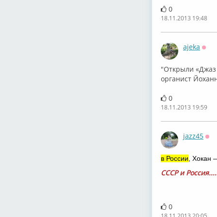
0
18.11.2013 19:48
ajeka
Офф
"Открыли «Джаз 
органист Йоханн
0
18.11.2013 19:59
jazz45
Оф
в России
, Хокан 
СССР и Россия...
0
18.11.2013 20:05