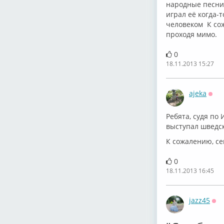
народные песни 
играл её когда-
человеком К сож
проходя мимо.
0
18.11.2013 15:27
ajeka
Офф
Ребята, судя по
выступал шведск
К сожалению, се
0
18.11.2013 16:45
jazz45
Оф