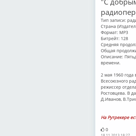
"С добрым
радиопер
Тип записи
: ра
Страна (Издател
Формат
: MP3
Битрейт
: 128
Средняя продол
Общая продолжи
Описание
: Пять
времени.
2 мая 1960 год
Всесоюзного рад
режиссер отдел
Ростовцева. В д
Д.Иванов, В.Три
На Рутрекере ес
0
18.11.2013 18:27