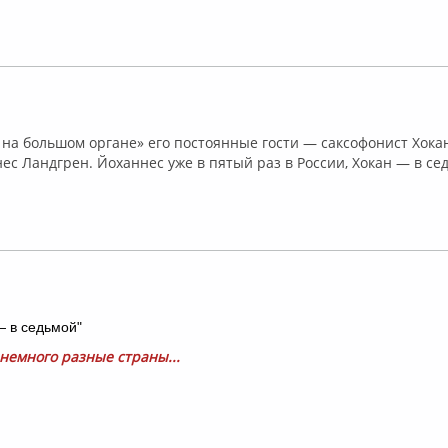
лайн
на большом органе» его постоянные гости — саксофонист Хока
ес Ландгрен. Йоханнес уже в пятый раз в России, Хокан — в се
флайн
— в седьмой"
.немного разные страны...