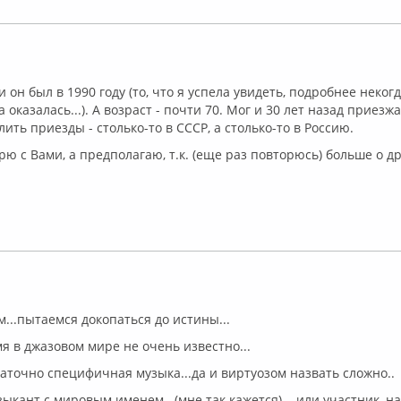
лайн
 он был в 1990 году (то, что я успела увидеть, подробнее неког
 оказалась...). А возраст - почти 70. Мог и 30 лет назад приезжа
лить приезды - столько-то в СССР, а столько-то в Россию.
орю с Вами, а предполагаю, т.к. (еще раз повторюсь) больше о д
флайн
...пытаемся докопаться до истины...
мя в джазовом мире не очень известно...
статочно специфичная музыка...да и виртуозом назвать сложно..
ыкант с мировым именем...(мне так кажется) ...или участник, н