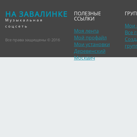
НА ЗАВАЛИНКЕ
ПОЛЕЗНЫЕ
ГРУ
ССЫЛКИ
Музыкальная
Мои 
соцсеть
Моя лента
Все 
Мой профайл
Созд
Все права защищены © 2016
Мои установки
груп
Деревенский
Москвич