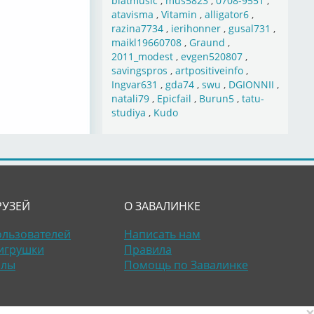
blatmusic
,
mus5823
,
0708-9551
,
atavisma
,
Vitamin
,
alligator6
,
razina7734
,
ierihonner
,
gusal731
,
maikl19660708
,
Graund
,
2011_modest
,
evgen520807
,
savingspros
,
artpositiveinfo
,
Ingvar631
,
gda74
,
swu
,
DGIONNII
,
natali79
,
Epicfail
,
Burun5
,
tatu-
studiya
,
Kudo
РУЗЕЙ
О ЗАВАЛИНКЕ
ользователей
Написать нам
игрушки
Правила
алы
Помощь по Завалинке
×