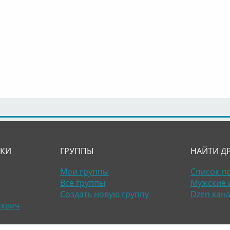
ЛКИ
ГРУППЫ
НАЙТИ Д
Мои группы
Список п
Все группы
Мужские 
Создать новую группу
Dzen кан
сквич