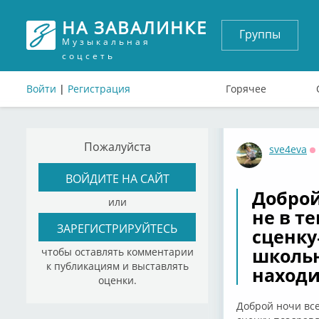
НА ЗАВАЛИНКЕ
Группы
Музыкальная
соцсеть
Войти
|
Регистрация
Горячее
Пожалуйста
sve4eva
О
ВОЙДИТЕ НА САЙТ
Доброй
или
не в т
ЗАРЕГИСТРИРУЙТЕСЬ
сценку
школьн
чтобы оставлять комментарии
к публикациям и выставлять
находи
оценки.
Доброй ночи все