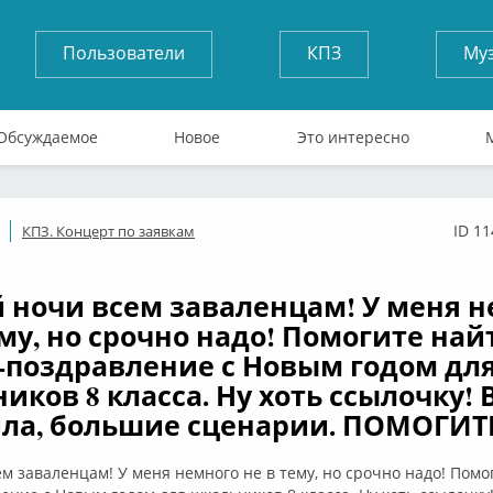
Пользователи
КПЗ
Му
Обсуждаемое
Новое
Это интересно
ID 1
КПЗ. Концерт по заявкам
ффлайн
 ночи всем заваленцам! У меня 
ему, но срочно надо! Помогите най
-поздравление с Новым годом дл
иков 8 класса. Ну хоть ссылочку! В
ла, большие сценарии. ПОМОГИТЕ
м заваленцам! У меня немного не в тему, но срочно надо! Помо