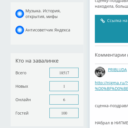
сценку-поздравл
находила, боль
Музыка. История,
открытия, мифы
Ссылка на
Антисоветчик Яндекса
Комментарии (
Кто на завалинке
PRIBLUDA
Всего
18517
http://nigma.
Новых
1
%D0%BF%D0%BE
Онлайн
6
сценка-поздравл
Гостей
100
НАбрал в НИГМЕ.