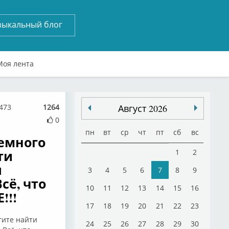
зыкальный блог
Моя лента
1473
1264
Август 2026
0
пн
вт
ср
чт
пт
сб
вс
немного
ти
1
2
я
3
4
5
6
7
8
9
сё, что
10
11
12
13
14
15
16
!!!
17
18
19
20
21
22
23
гите найти
24
25
26
27
28
29
30