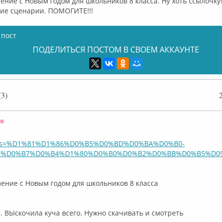
ение с Новым годом для школьников 8 класса. Ну хоть ссылочку!
шие сценарии. ПОМОГИТЕ!!!
 пост
ПОДЕЛИТЬСЯ ПОСТОМ В СВОЕМ АККАУНТЕ
3)
Оффлайн
ru/?s=%D1%81%D1%86%D0%B5%D0%BD%D0%BA%D0%B0-
%D0%B7%D0%B4%D1%80%D0%B0%D0%B2%D0%BB%D0%B5%D0%B
ение с Новым годом для школьников 8 класса
 ВЫскочила куча всего. Нужно скачивать и смотреть