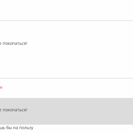
ффлайн
е покопаться!
Оффлайн
е покопаться!
ишь бы на пользу