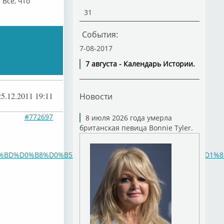
 Всё, что
31
События:
7-08-2017
7 августа - Календарь Истории.
25.12.2011 19:11
Новости
#772697
8 июля 2026 года умерла
британская певица Bonnie Tyler.
D%D0%B8%D0%B5+%D1%81+%D0%9D%D0%BE%D0%B2%D1%8B%D