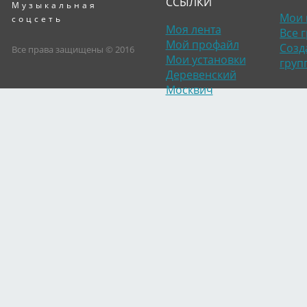
ССЫЛКИ
Музыкальная
Мои 
соцсеть
Моя лента
Все 
Мой профайл
Созд
Все права защищены © 2016
Мои установки
груп
Деревенский
Москвич