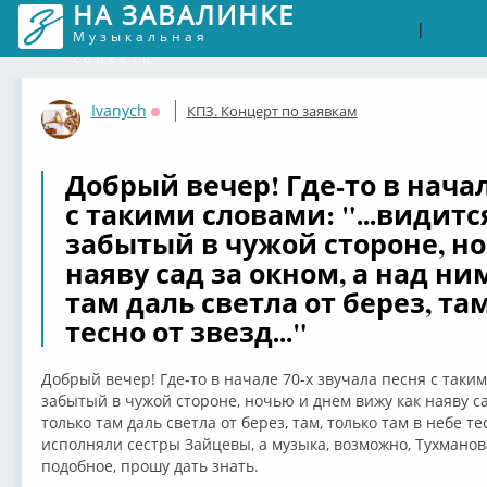
НА ЗАВАЛИНКЕ
Войти
Рег
|
Музыкальная
соцсеть
Ivanych
КПЗ. Концерт по заявкам
Оффлайн
Добрый вечер! Где-то в начал
с такими словами: "...видит
забытый в чужой стороне, н
наяву сад за окном, а над ни
там даль светла от берез, там
тесно от звезд..."
Добрый вечер! Где-то в начале 70-х звучала песня с таким
забытый в чужой стороне, ночью и днем вижу как наяву сад
только там даль светла от берез, там, только там в небе те
исполняли сестры Зайцевы, а музыка, возможно, Тухманова
подобное, прошу дать знать.