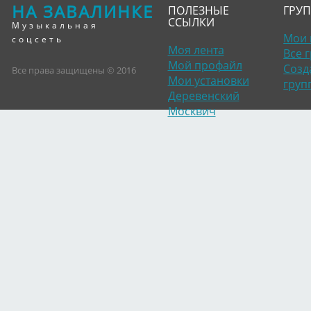
НА ЗАВАЛИНКЕ
ПОЛЕЗНЫЕ
ГРУ
ССЫЛКИ
Музыкальная
Мои 
соцсеть
Моя лента
Все 
Мой профайл
Созд
Все права защищены © 2016
Мои установки
груп
Деревенский
Москвич