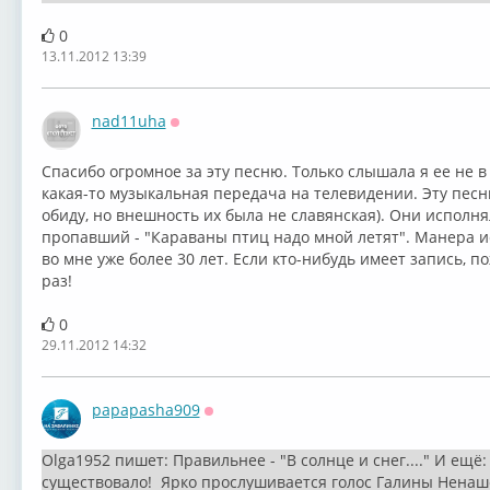
0
13.11.2012 13:39
nad11uha
Оффлайн
Спасибо огромное за эту песню. Только слышала я ее не 
какая-то музыкальная передача на телевидении. Эту песн
обиду, но внешность их была не славянская). Они исполн
пропавший - "Караваны птиц надо мной летят". Манера и
во мне уже более 30 лет. Если кто-нибудь имеет запись, п
раз!
0
29.11.2012 14:32
papapasha909
Оффлайн
Olga1952 пишет: Правильнее - "В солнце и снег...." И ещё
существовало! Ярко прослушивается голос Галины Ненаше