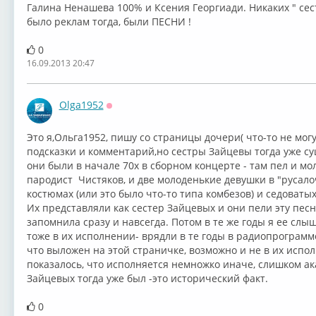
Галина Ненашева 100% и Ксения Георгиади. Никаких " сест
было реклам тогда, были ПЕСНИ !
0
16.09.2013 20:47
Olga1952
Оффлайн
Это я,Ольга1952, пишу со страницы дочери( что-то не могу
подсказки и комментарий,но сестры Зайцевы тогда уже сущ
они были в начале 70х в сборном концерте - там пел и м
пародист Чистяков, и две молоденькие девушки в "русал
костюмах (или это было что-то типа комбезов) и седоват
Их представляли как сестер Зайцевых и они пели эту песн
запомнила сразу и навсегда. Потом в те же годы я ее слы
тоже в их исполнении- врядли в те годы в радиопрограмм
что выложен на этой страничке, возможно и не в их испол
показалось, что исполняется немножко иначе, слишком ака
Зайцевых тогда уже был -это исторический факт.
0