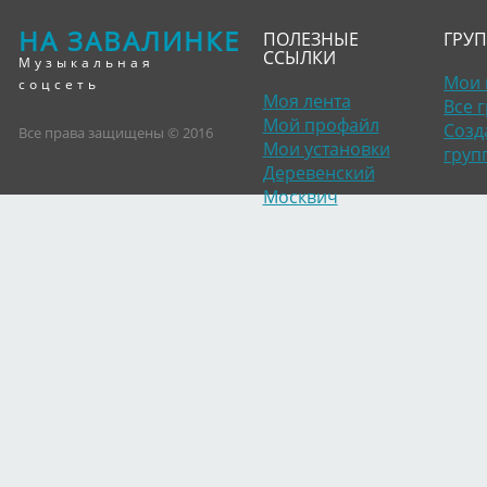
НА ЗАВАЛИНКЕ
ПОЛЕЗНЫЕ
ГРУ
ССЫЛКИ
Музыкальная
Мои 
соцсеть
Моя лента
Все 
Мой профайл
Созд
Все права защищены © 2016
Мои установки
груп
Деревенский
Москвич