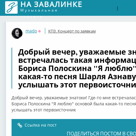
НА ЗАВАЛИНКЕ
Войти
Рег
|
Музыкальная
соцсеть
mado
КПЗ. Концерт по заявкам
Оффлайн
Добрый вечер, уважаемые зн
встречалась такая информаци
Бориса Полоскина "Я люблю"
какая-то песня Шарля Азнаву
услышать этот первоисточн
Добрый вечер, уважаемые знатоки! Где-то мне встречалас
Бориса Полоскина "Я люблю" основой была какая-то песн
услышать этот первоисточник
Ссылка на пост
ПОДЕЛИТЬСЯ ПОСТОМ В СВО