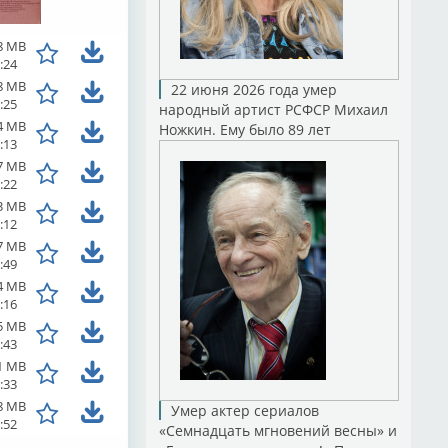
8 MB
:24
8 MB
22 июня 2026 года умер
:25
народный артист РСФСР Михаил
4 MB
Ножкин. Ему было 89 лет
:13
7 MB
:22
3 MB
:12
7 MB
:49
4 MB
:16
5 MB
:43
1 MB
:33
8 MB
Умер актер сериалов
:52
«Семнадцать мгновений весны» и