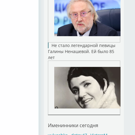
on
Не стало легендарной певицы
Галины Ненашевой. Ей было 85
лет
oner
hine...
Именинники сегодня