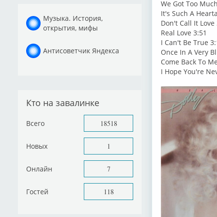
We Got Too Much
It's Such A Heart
Музыка. История,
Don't Call It Love
открытия, мифы
Real Love 3:51
I Can't Be True 3
Антисоветчик Яндекса
Once In A Very B
Come Back To Me
I Hope You're Ne
Кто на завалинке
Всего
18518
Новых
1
Онлайн
7
Гостей
118