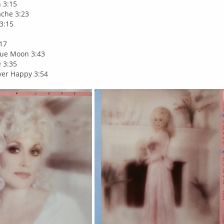
 3:15
ache 3:23
 3:15
:17
lue Moon 3:43
 3:35
ver Happy 3:54