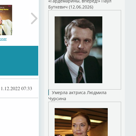
«Гардемарины, вперед!» Паул
Буткевич (12.06.2026)
oner
on
11.12.2022 07:33
Умерла актриса Людмила
Чурсина
on