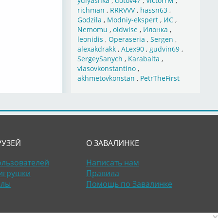
yulyashka
,
dotov47
,
VictorrM
,
richman
,
RRRVVV
,
hassn63
,
Godzila
,
Modniy-ekspert
,
ИС
,
Nemomu
,
oldwise
,
Илонка
,
leonidis
,
Operaseria
,
Sergen
,
alexakdrakk
,
ALex90
,
gudvin69
,
SergeySanych
,
Karabalta
,
vlasovkonstantino
,
akhmetovkonstan
,
PetrTheFirst
РУЗЕЙ
О ЗАВАЛИНКЕ
ользователей
Написать нам
игрушки
Правила
алы
Помощь по Завалинке
×