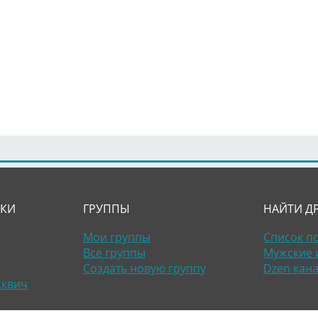
ЛКИ
ГРУППЫ
НАЙТИ Д
Мои группы
Список п
Все группы
Мужские 
Создать новую группу
Dzen кан
сквич