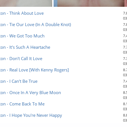
ton - Think About Love
7.
03
ton - Tie Our Love (In A Double Knot)
7.
03
rton - We Got Too Much
7.
03
ton - It's Such A Heartache
7.
03
on - Don't Call It Love
7.
03
ton - Real Love [With Kenny Rogers]
8.
03
on - I Can't Be True
7.
03
ton - Once In A Very Blue Moon
8.
03
rton - Come Back To Me
8.
03
ton - I Hope You're Never Happy
8.
03