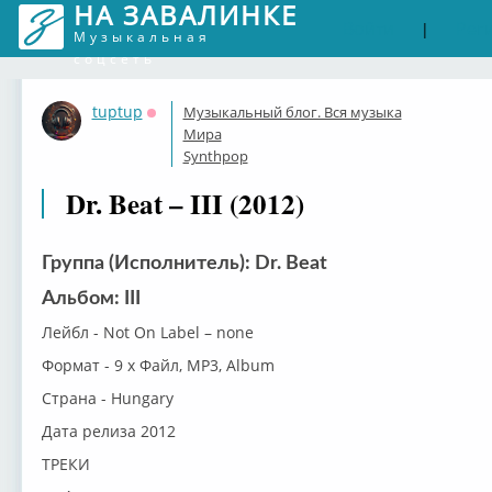
НА ЗАВАЛИНКЕ
Войти
Рег
|
Музыкальная
соцсеть
tuptup
Музыкальный блог. Вся музыка
Оффлайн
Мира
Synthpop
Dr. Beat – III (2012)
Группа (Исполнитель): Dr. Beat
Альбом: III
Лейбл - Not On Label – none
Формат - 9 x Файл, MP3, Album
Страна - Hungary
Дата релиза 2012
ТРЕКИ