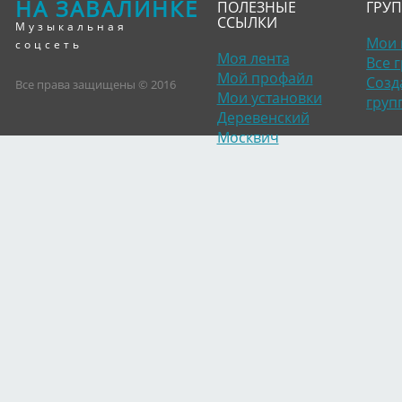
НА ЗАВАЛИНКЕ
ПОЛЕЗНЫЕ
ГРУ
ССЫЛКИ
Музыкальная
Мои 
соцсеть
Моя лента
Все 
Мой профайл
Созд
Все права защищены © 2016
Мои установки
груп
Деревенский
Москвич