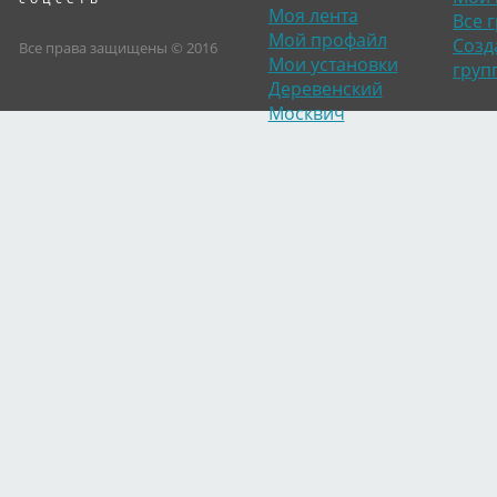
Моя лента
Все 
Мой профайл
Созд
Все права защищены © 2016
Мои установки
груп
Деревенский
Москвич