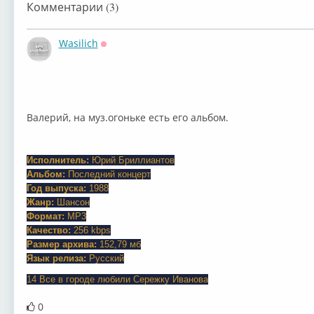
Комментарии (3)
Wasilich
Оффлайн
Валерий, на муз.огоньке есть его альбом.
Исполнитель:
Юрий Бриллиантов
Альбом:
Последний концерт
Год выпуска:
1988
Жанр:
Шансон
Формат:
MP3
Качество:
256 kbps
Размер архива:
152,79 мб
Язык релиза:
Русский
14 Все в городе любили Сережку Иванова
0