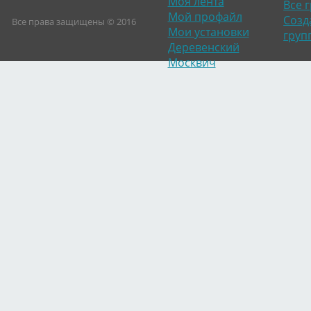
Моя лента
Все 
Мой профайл
Созд
Все права защищены © 2016
Мои установки
груп
Деревенский
Москвич