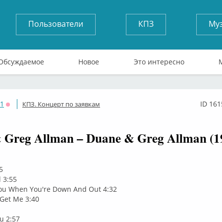
Пользователи
КПЗ
Му
Обсуждаемое
Новое
Это интересно
71
ID 161
КПЗ. Концерт по заявкам
Оффлайн
 Greg Allman – Duane & Greg Allman (1
5
 3:55
u When You're Down And Out 4:32
Get Me 3:40
ou 2:57