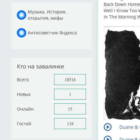
Back Down Home 
Well I Know Too 
Музыка. История,
In The Morning W
открытия, мифы
Антисоветчик Яндекса
Кто на завалинке
Всего
18518
Новых
1
Онлайн
15
Гостей
118
Duane & 
Duane & G