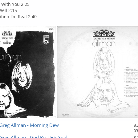
With You 2:25
Well 2:15
hen I'm Real 2:40
Greg Allman - Morning Dew
8.
03
reg Allman - God Rest His Soul
8.