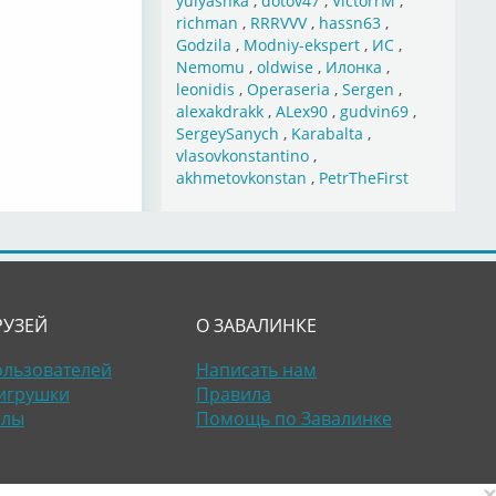
yulyashka
,
dotov47
,
VictorrM
,
richman
,
RRRVVV
,
hassn63
,
Godzila
,
Modniy-ekspert
,
ИС
,
Nemomu
,
oldwise
,
Илонка
,
leonidis
,
Operaseria
,
Sergen
,
alexakdrakk
,
ALex90
,
gudvin69
,
SergeySanych
,
Karabalta
,
vlasovkonstantino
,
akhmetovkonstan
,
PetrTheFirst
РУЗЕЙ
О ЗАВАЛИНКЕ
ользователей
Написать нам
игрушки
Правила
алы
Помощь по Завалинке
×