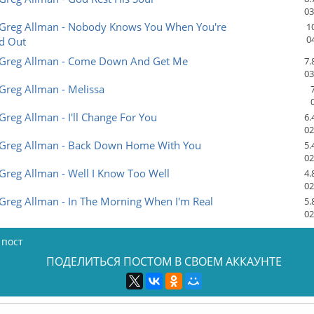
03
Greg Allman - Nobody Knows You When You're
1
0
d Out
Greg Allman - Come Down And Get Me
7.
03
Greg Allman - Melissa
reg Allman - I'll Change For You
6.
02
Greg Allman - Back Down Home With You
5.
02
reg Allman - Well I Know Too Well
4.
02
Greg Allman - In The Morning When I'm Real
5.
02
 пост
ПОДЕЛИТЬСЯ ПОСТОМ В СВОЕМ АККАУНТЕ