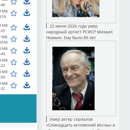
:48
0 MB
4:24
8 MB
22 июня 2026 года умер
:25
народный артист РСФСР Михаил
7 MB
Ножкин. Ему было 89 лет
03:04
4 MB
:49
4 MB
:22
8 MB
:06
8 MB
:32
Умер актер сериалов
«Семнадцать мгновений весны» и