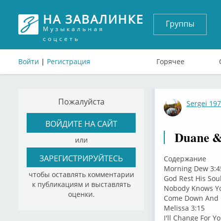
НА ЗАВАЛИНКЕ
Группы
Музыкальная
соцсеть
Войти
|
Регистрация
Горячее
Пожалуйста
Sergei 19
ВОЙДИТЕ НА САЙТ
Duane &
или
ЗАРЕГИСТРИРУЙТЕСЬ
Содержание
Morning Dew 3:4
чтобы оставлять комментарии
God Rest His Soul
к публикациям и выставлять
Nobody Knows Yo
оценки.
Come Down And 
Melissa 3:15
I'll Change For Y