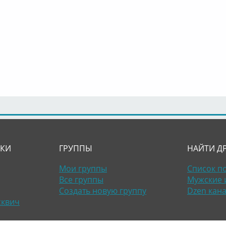
ЛКИ
ГРУППЫ
НАЙТИ Д
Мои группы
Список п
Все группы
Мужские 
Создать новую группу
Dzen кан
сквич