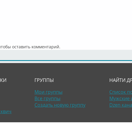
 чтобы оставить комментарий.
ЛКИ
ГРУППЫ
НАЙТИ Д
Мои группы
Список п
Все группы
Мужские 
Создать новую группу
Dzen кан
сквич