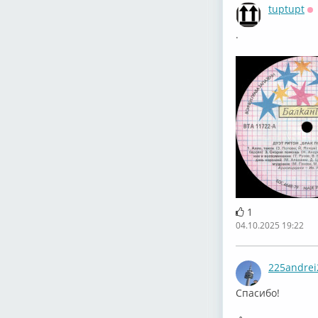
tuptupt
О
.
1
04.10.2025 19:22
225andrei
Спасибо!