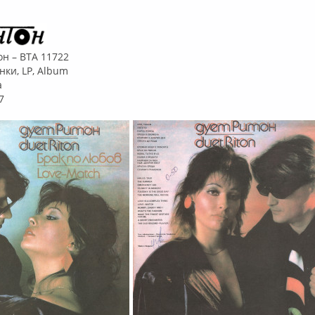
он – ВТА 11722
нки, LP, Album
a
7