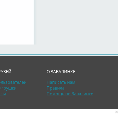
РУЗЕЙ
О ЗАВАЛИНКЕ
ользователей
Написать нам
игрушки
Правила
алы
Помощь по Завалинке
×