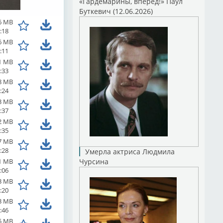
«Гардемарины, вперед!» Паул
Буткевич (12.06.2026)
6 MB
:18
6 MB
:11
1 MB
:33
8 MB
:24
3 MB
:37
2 MB
:35
7 MB
:28
Умерла актриса Людмила
1 MB
Чурсина
:06
3 MB
:20
3 MB
:46
5 MB