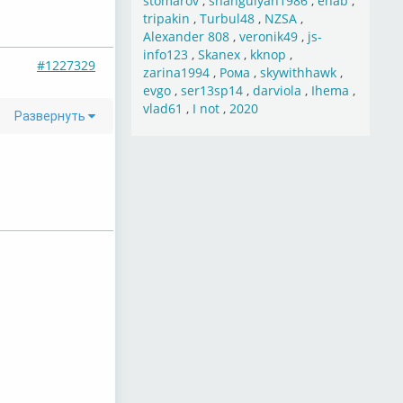
stomarov
,
shahgulyan1986
,
ehab
,
tripakin
,
Turbul48
,
NZSA
,
Alexander 808
,
veronik49
,
js-
info123
,
Skanex
,
kknop
,
#1227329
zarina1994
,
Рома
,
skywithhawk
,
evgo
,
ser13sp14
,
darviola
,
Ihema
,
vlad61
,
I not
,
2020
Развернуть