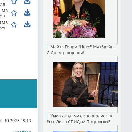
:18
1 MB
:13
5 MB
:25
Майкл Генри "Нико" Макбрэйн -
С Днем рождения!
Умер академик, специалист по
04.10.2025 19:19
борьбе со СПИДом Покровский