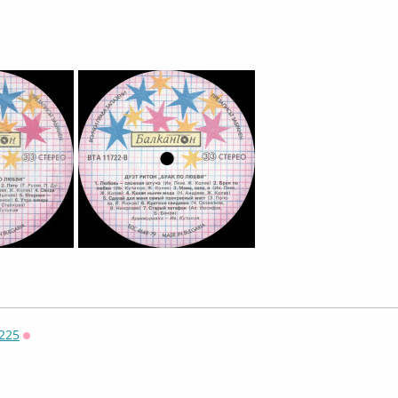
ффлайн
225
Оффлайн