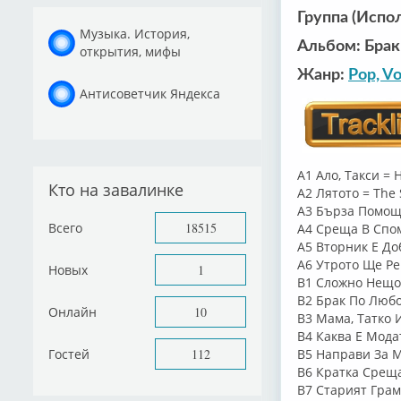
Группа (Испо
Музыка. История,
Альбом: Брак
открытия, мифы
Жанр:
Pop, Vo
Антисоветчик Яндекса
A1 Ало, Такси = H
Кто на завалинке
A2 Лятото = Th
A3 Бърза Помощ
Всего
18515
A4 Среща В Спом
A5 Вторник Е До
A6 Утрото Ще Ре
Новых
1
B1 Сложно Нещо 
B2 Брак По Любо
Онлайн
10
B3 Мама, Татко 
B4 Каква Е Модат
Гостей
112
B5 Направи За М
B6 Кратка Среща
B7 Старият Грам