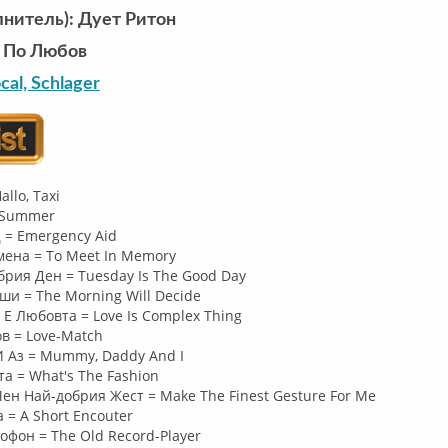
лнитель): Дует Ритон
 По Любов
cal, Schlager
allo, Taxi
e Summer
 = Emergency Aid
ена = To Meet In Memory
брия Ден = Tuesday Is The Good Day
ши = The Morning Will Decide
Е Любовта = Love Is Complex Thing
в = Love-Match
И Аз = Mummy, Daddy And I
а = What's The Fashion
ен Най-добрия Жест = Make The Finest Gesture For Me
 = A Short Encouter
офон = The Old Record-Player