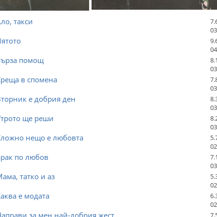
Ало, такси
7.
03
Лятото
9.
04
Бърза помощ
8.
03
Среща в спомена
7.
03
Вторник е добрия ден
8.
03
Утрото ще реши
8.
03
Сложно нещо е любовта
5.
02
Брак по любов
7.
03
Мама, татко и аз
5.
02
Каква е модата
6.
02
Направи за мен най-добрия жест
7.