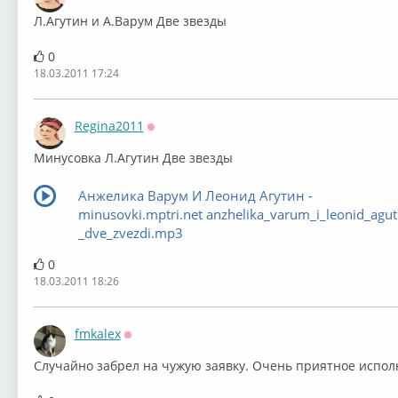
Оффлайн
Л.Агутин и А.Варум Две звезды
0
18.03.2011 17:24
Regina2011
Оффлайн
Минусовка Л.Агутин Две звезды
Анжелика Варум И Леонид Агутин -
minusovki.mptri.net anzhelika_varum_i_leonid_agut
_dve_zvezdi.mp3
0
18.03.2011 18:26
fmkalex
Оффлайн
Случайно забрел на чужую заявку. Очень приятное испол