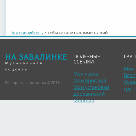
Авторизуйтесь
, чтобы оставить комментарий.
НА ЗАВАЛИНКЕ
ПОЛЕЗНЫЕ
ГРУ
ССЫЛКИ
Музыкальная
Мои 
соцсеть
Моя лента
Все 
Мой профайл
Созд
Все права защищены © 2016
Мои установки
груп
Деревенский
Москвич