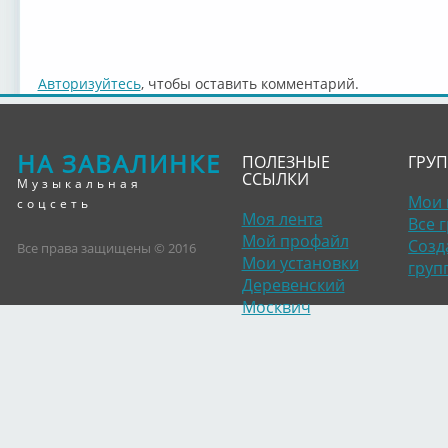
Авторизуйтесь
, чтобы оставить комментарий.
НА ЗАВАЛИНКЕ
ПОЛЕЗНЫЕ
ГРУ
ССЫЛКИ
Музыкальная
Мои 
соцсеть
Моя лента
Все 
Мой профайл
Созд
Все права защищены © 2016
Мои установки
груп
Деревенский
Москвич