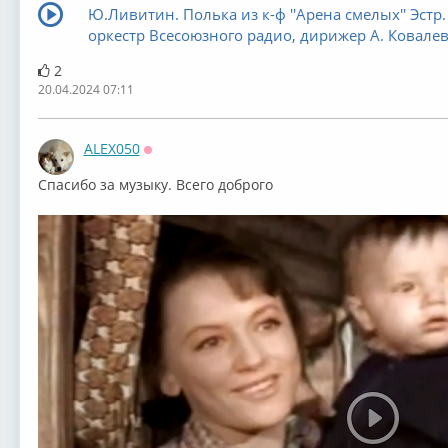
Ю.Ливитин. Полька из к-ф ''Арена смелых'' Эстр.
оркестр Всесоюзного радио, дирижер А. Ковале
2
20.04.2024 07:11
ALEX050
Оффлайн
Спасибо за музыку. Всего доброго