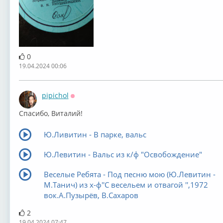
0
19.04.2024 00:06
pipichol
Оффлайн
Спасибо, Виталий!
Ю.Ливитин - В парке, вальс
Ю.Левитин - Вальс из к/ф "Освобождение"
Веселые Ребята - Под песню мою (Ю.Левитин -
М.Танич) из х-ф''С весельем и отвагой '',1972
вок.А.Пузырёв, В.Сахаров
2
19.04.2024 07:47