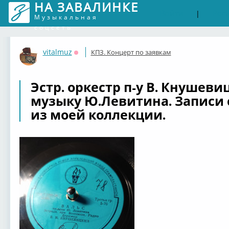
НА ЗАВАЛИНКЕ
Войти
Рег
|
Музыкальная
соцсеть
vitalmuz
КПЗ. Концерт по заявкам
Оффлайн
Эстр. оркестр п-у В. Кнушеви
музыку Ю.Левитина. Записи с
из моей коллекции.