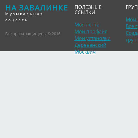
НА ЗАВАЛИНКЕ
ПОЛЕЗНЫЕ
ГРУ
ССЫЛКИ
Музыкальная
Мои 
соцсеть
Моя лента
Все 
Мой профайл
Созд
Все права защищены © 2016
Мои установки
груп
Деревенский
Москвич