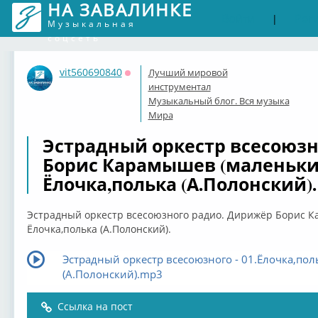
НА ЗАВАЛИНКЕ
Войти
Рег
|
Музыкальная
соцсеть
vit560690840
Лучший мировой
Оффлайн
инструментал
Музыкальный блог. Вся музыка
Мира
Эстрадный оркестр всесоюзн
Борис Карамышев (маленьки
Ёлочка,полька (А.Полонский).
Эстрадный оркестр всесоюзного радио. Дирижёр Борис 
Ёлочка,полька (А.Полонский).
Эстрадный оркестр всесоюзного - 01.Ёлочка,пол
(А.Полонский).mp3
Ссылка на пост