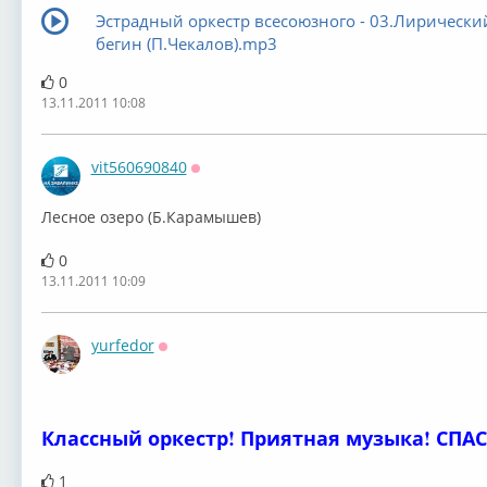
Эстрадный оркестр всесоюзного - 03.Лирически
бегин (П.Чекалов).mp3
0
13.11.2011 10:08
vit560690840
Оффлайн
Лесное озеро (Б.Карамышев)
0
13.11.2011 10:09
yurfedor
Оффлайн
Классный оркестр! Приятная музыка! СПА
1