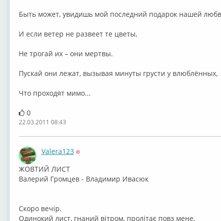
Быть может, увидишь мой последний подарок нашей любв
И если ветер не развеет те цветы,
Не трогай их – они мертвы.
Пускай они лежат, вызывая минуты грусти у влюблённых,
Что проходят мимо...
0
22.03.2011 08:43
Valera123
Оффлайн
ЖОВТИЙ ЛИСТ
Валерий Громцев - Владимир Ивасюк
Скоро вечiр.
Одинокий лист, гнаний вiтром, пролiтає повз мене.