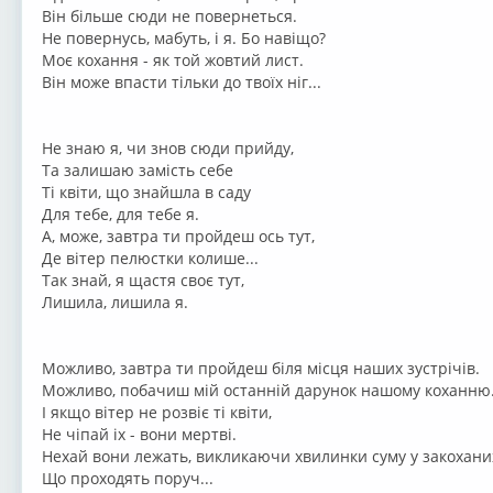
Вiн бiльше сюди не повернеться.
Не повернусь, мабуть, i я. Бо навiщо?
Моє кохання - як той жовтий лист.
Вiн може впасти тiльки до твоïх нiг...
Не знаю я, чи знов сюди прийду,
Та залишаю замiсть себе
Тi квiти, що знайшла в саду
Для тебе, для тебе я.
А, може, завтра ти пройдеш ось тут,
Де вiтер пелюстки колише...
Так знай, я щастя своє тут,
Лишила, лишила я.
Можливо, завтра ти пройдеш бiля мiсця наших зустрiчiв.
Можливо, побачиш мiй останнiй дарунок нашому коханню
I якщо вiтер не розвiє тi квiти,
Не чiпай iх - вони мертвi.
Нехай вони лежать, викликаючи хвилинки суму у закохани
Що проходять поруч...