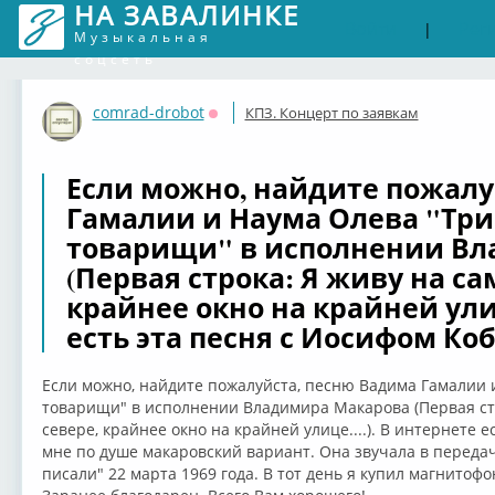
НА ЗАВАЛИНКЕ
Войти
Рег
|
Музыкальная
соцсеть
comrad-drobot
КПЗ. Концерт по заявкам
Оффлайн
Если можно, найдите пожалу
Гамалии и Наума Олева "Три
товарищи" в исполнении В
(Первая строка: Я живу на с
крайнее окно на крайней улиц
есть эта песня с Иосифом Ко
Если можно, найдите пожалуйста, песню Вадима Гамалии 
товарищи" в исполнении Владимира Макарова (Первая ст
севере, крайнее окно на крайней улице....). В интернете 
мне по душе макаровский вариант. Она звучала в переда
писали" 22 марта 1969 года. В тот день я купил магнитофо