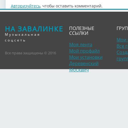
Авторизуйтесь
, чтобы оставить комментарий.
НА ЗАВАЛИНКЕ
ПОЛЕЗНЫЕ
ГРУ
ССЫЛКИ
Музыкальная
Мои 
соцсеть
Моя лента
Все 
Мой профайл
Созд
Все права защищены © 2016
Мои установки
груп
Деревенский
Москвич