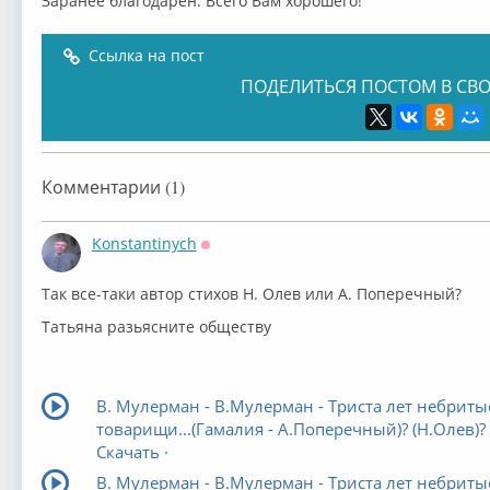
Заранее благодарен. Всего Вам хорошего!
Ссылка на пост
ПОДЕЛИТЬСЯ ПОСТОМ В СВО
Комментарии (1)
Konstantinych
Оффлайн
Так все-таки автор стихов Н. Олев или А. Поперечный?
Татьяна разьясните обществу
В. Мулерман - В.Мулерман - Триста лет небриты
товарищи...(Гамалия - А.Поперечный)? (Н.Олев)?
Скачать ·
В. Мулерман - В.Мулерман - Триста лет небриты