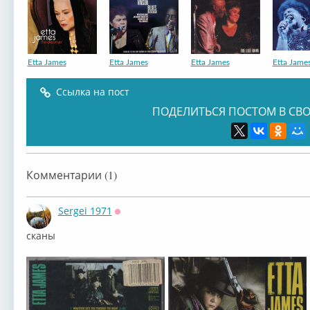
Etta James
Etta James
Etta James
Etta Jame
Ссылка на пост
ПОДЕЛИТЬСЯ ПОСТОМ В СВО
Комментарии (1)
Sergei 1971
Оффлайн
сканы