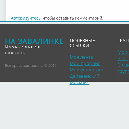
Авторизуйтесь
, чтобы оставить комментарий.
НА ЗАВАЛИНКЕ
ПОЛЕЗНЫЕ
ГРУ
ССЫЛКИ
Музыкальная
Мои 
соцсеть
Моя лента
Все 
Мой профайл
Созд
Все права защищены © 2016
Мои установки
груп
Деревенский
Москвич