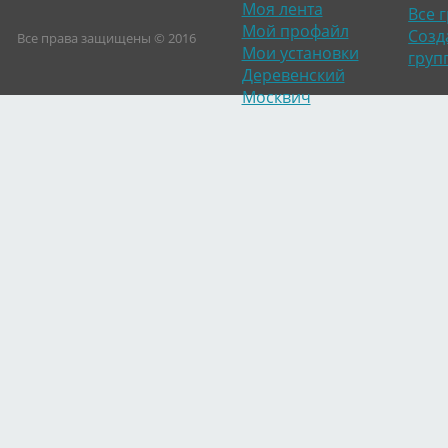
Моя лента
Все 
Мой профайл
Созд
Все права защищены © 2016
Мои установки
груп
Деревенский
Москвич