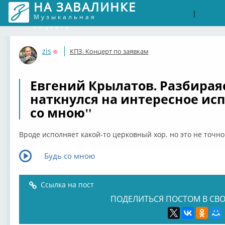
НА ЗАВАЛИНКЕ
Войти
Рег
|
Музыкальная
соцсеть
zis
КПЗ. Концерт по заявкам
Оффлайн
Евгений Крылатов. Разбираяс
наткнулся на интересное ис
со мною"
Вроде исполняет какой-то церковный хор. но это не точно
Будь со мною
Ссылка на пост
ПОДЕЛИТЬСЯ ПОСТОМ В СВО