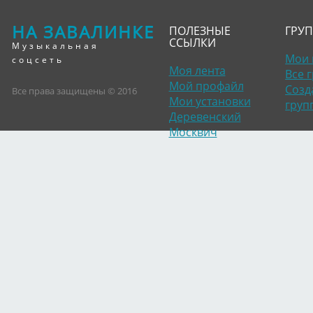
НА ЗАВАЛИНКЕ
ПОЛЕЗНЫЕ
ГРУ
ССЫЛКИ
Музыкальная
Мои 
соцсеть
Моя лента
Все 
Мой профайл
Созд
Все права защищены © 2016
Мои установки
груп
Деревенский
Москвич