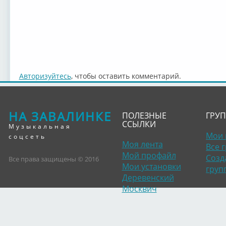
Авторизуйтесь
, чтобы оставить комментарий.
НА ЗАВАЛИНКЕ
ПОЛЕЗНЫЕ
ГРУ
ССЫЛКИ
Музыкальная
Мои 
соцсеть
Моя лента
Все 
Мой профайл
Созд
Все права защищены © 2016
Мои установки
груп
Деревенский
Москвич