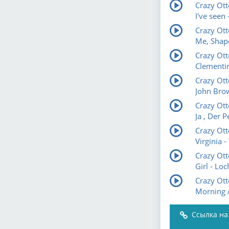
Crazy Ot
I've seen
Crazy Ott
Me, Shap
Crazy Ott
Clementin
Crazy Ott
John Bro
Crazy Otto
Ja , Der P
Crazy Ott
Virginia 
Crazy Ott
Girl - L
Crazy Ott
Morning A
Ссылка на