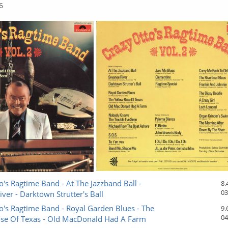
6
o's Ragtime Band - At The Jazzband Ball -
8.
03
ver - Darktown Strutter's Ball
o's Ragtime Band - Royal Garden Blues - The
9.
04
ose Of Texas - Old MacDonald Had A Farm