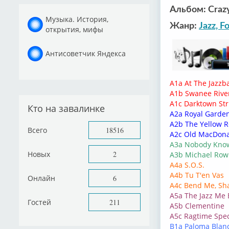
Альбом: Crazy
Музыка. История,
Жанр:
Jazz, F
открытия, мифы
Антисоветчик Яндекса
A1a At The Jazzb
A1b Swanee Rive
A1c Darktown Stru
Кто на завалинке
A2a Royal Garde
A2b The Yellow R
Всего
18516
A2c Old MacDona
A3a Nobody Know
Новых
2
A3b Michael Row
A4a S.O.S.
A4b Tu T'en Vas
Онлайн
6
A4c Bend Me, Sh
A5a The Jazz Me 
Гостей
211
A5b Clementine
A5c Ragtime Spec
B1a Paloma Blanc