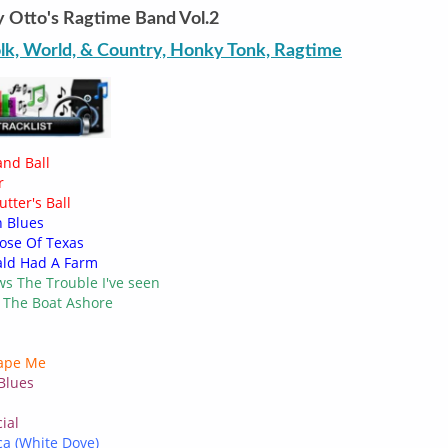
 Otto's Ragtime Band Vol.2
olk, World, & Country, Honky Tonk, Ragtime
and Ball
r
tter's Ball
n Blues
ose Of Texas
ld Had A Farm
s The Trouble I've seen
 The Boat Ashore
ape Me
Blues
ial
a (White Dove)