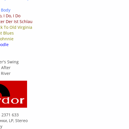
 Body
o, I Do, I Do
ter Der Ist Schlau
k To Old Virginia
t Blues
Johnnie
oodle
d
r's Swing
 After
 River
– 2371 633
ки, LP, Stereo
ny