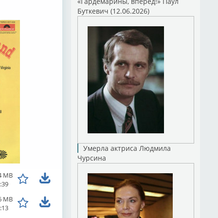
«Гардемарины, вперед!» Паул
Буткевич (12.06.2026)
Умерла актриса Людмила
Чурсина
4 MB
:39
6 MB
:13