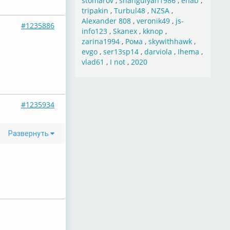
stomarov
,
shahgulyan1986
,
ehab
,
tripakin
,
Turbul48
,
NZSA
,
Alexander 808
,
veronik49
,
js-
#1235886
info123
,
Skanex
,
kknop
,
zarina1994
,
Рома
,
skywithhawk
,
evgo
,
ser13sp14
,
darviola
,
Ihema
,
vlad61
,
I not
,
2020
#1235934
Развернуть