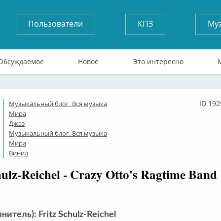
Пользователи
КПЗ
Му
Обсуждаемое
Новое
Это интересно
ID 192
Музыкальный блог. Вся музыка
ффлайн
Мира
Джаз
Музыкальный блог. Вся музыка
Мира
Винил
hulz-Reichel - Crazy Otto's Ragtime Band 
нитель): Fritz Schulz-Reichel