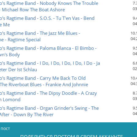
to's Ragtime Band - Nobody Knows The Trouble
7.
03
 - Michael Row The Boat Ashore
o's Ragtime Band - S.O.S. - Tu T'en Vas - Bend
9.
04
e Me
o's Ragtime Band - The Jazz Me Blues -
10.
04:
e - Ragtime Special
o's Ragtime Band - Paloma Blanca - El Bimbo -
9.
04
wn's Body
's Ragtime Band - I Do, I Do, I Do, I Do, I Do - Ja
6.
02
eter Der Ist Schlau
o's Ragtime Band - Carry Me Back To Old
10.
04:
- The Riverboat Blues - Frankie And Johnnie
o's Ragtime Band - The Dipsy Doodle - A Crazy
8.
03
och Lomond
o's Ragtime Band - Organ Grinder's Swing - The
9.
04
fter - Down By The River
 пост
ПОДЕЛИТЬСЯ ПОСТОМ В СВОЕМ АККАУНТЕ