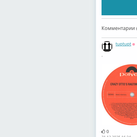
Комментарии (
tuptupt
О
.
0