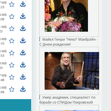
7 MB
:23
4 MB
:08
1 MB
25
5 MB
Майкл Генри "Нико" Макбрэйн -
:10
С Днем рождения!
6 MB
:53
4 MB
33
7 MB
:48
5 MB
:08
Умер академик, специалист по
борьбе со СПИДом Покровский