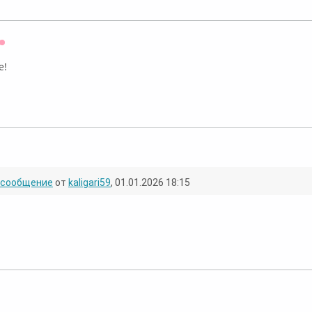
Оффлайн
е!
ффлайн
сообщение
от
kaligari59
, 01.01.2026 18:15