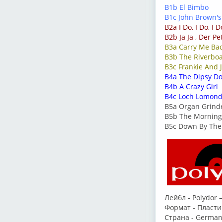
B1b El Bimbo
B1c John Brown's
B2a I Do, I Do, I D
B2b Ja Ja , Der Pe
B3a Carry Me Bac
B3b The Riverboa
B3c Frankie And 
B4a The Dipsy D
B4b A Crazy Girl
B4c Loch Lomon
B5a Organ Grinde
B5b The Morning
B5c Down By The
Лейбл - Polydor 
Формат - Пластин
Страна - Germa