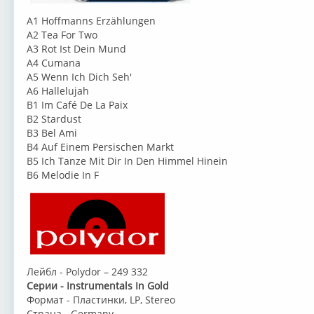
A1 Hoffmanns Erzählungen
A2 Tea For Two
A3 Rot Ist Dein Mund
A4 Cumana
A5 Wenn Ich Dich Seh'
A6 Hallelujah
B1 Im Café De La Paix
B2 Stardust
B3 Bel Ami
B4 Auf Einem Persischen Markt
B5 Ich Tanze Mit Dir In Den Himmel Hinein
B6 Melodie In F
Лейбл - Polydor – 249 332
Серии - Instrumentals In Gold
Формат - Пластинки, LP, Stereo
Страна - Germany