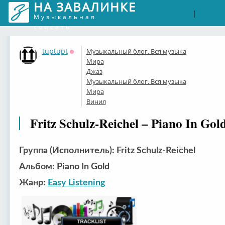
НА ЗАВАЛИНКЕ
Войти
Рег
|
Музыкальная
соцсеть
tuptupt
Музыкальный блог. Вся музыка
Оффлайн
Мира
Джаз
Музыкальный блог. Вся музыка
Мира
Винил
Fritz Schulz-Reichel – Piano In Gol
Группа (Исполнитель): Fritz Schulz-Reichel
Альбом: Piano In Gold
Жанр:
Easy Listening