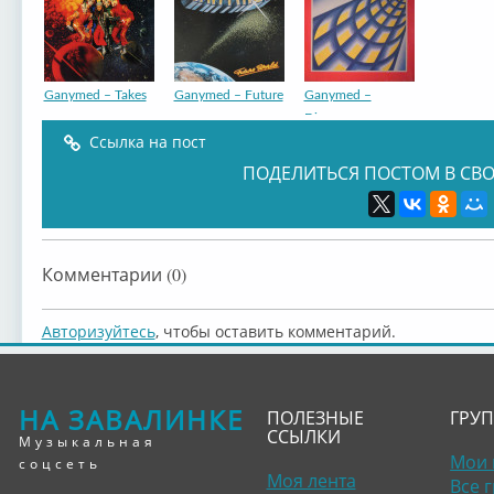
Ganymed – Takes
Ganymed – Future
Ganymed –
Dimen...
Ссылка на пост
ПОДЕЛИТЬСЯ ПОСТОМ В СВО
Комментарии (0)
Авторизуйтесь
, чтобы оставить комментарий.
НА ЗАВАЛИНКЕ
ПОЛЕЗНЫЕ
ГРУ
ССЫЛКИ
Музыкальная
Мои 
соцсеть
Моя лента
Все 