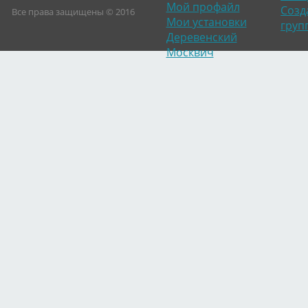
Мой профайл
Созд
Все права защищены © 2016
Мои установки
груп
Деревенский
Москвич