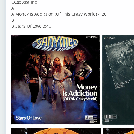
Содержание
А
A Money Is Addiction (Of This Crazy World) 4:20
В
B Stars Of Love 3:40