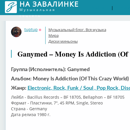
НА ЗАВАЛИНКЕ
Войти
Рег
|
Музыкальная
соцсеть
tuptup
Музыкальный блог. Вся музыка
Оффлайн
Мира
Диски миньоны
Ganymed – Money Is Addiction (Of 
Группа (Исполнитель): Ganymed
Альбом: Money Is Addiction (Of This Crazy World)
Жанр:
Electronic, Rock, Funk / Soul , Pop Rock, Dis
Лейбл - Bacillus Records – BF 18705, Bellaphon – BF 18705
Формат - Пластинки, 7", 45 RPM, Single, Stereo
Страна - Germany
Дата релиза 1980 г.