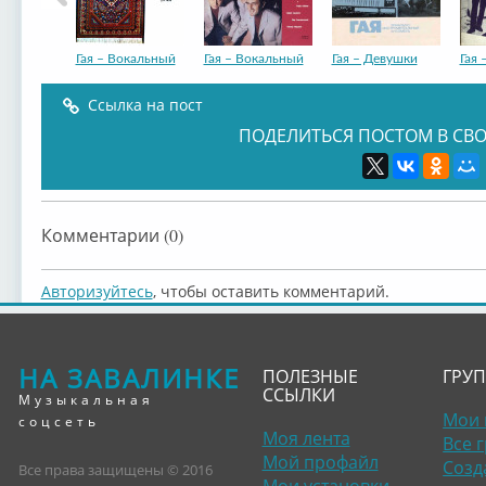
Гая – Вокальный
Гая – Вокальный
Гая – Девушки
Гая 
Ссылка на пост
ПОДЕЛИТЬСЯ ПОСТОМ В СВО
Гая – Песня
Гая – Государст...
Гая – Танцуют
Комментарии (0)
Авторизуйтесь
, чтобы оставить комментарий.
НА ЗАВАЛИНКЕ
ПОЛЕЗНЫЕ
ГРУ
ССЫЛКИ
Музыкальная
Мои 
соцсеть
Моя лента
Все 
Мой профайл
Созд
Все права защищены © 2016