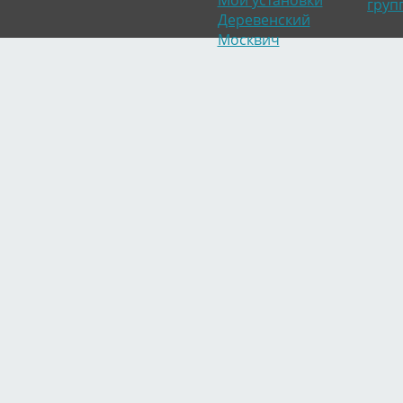
Мои установки
груп
Деревенский
Москвич