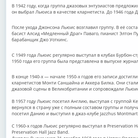
В 1942 году, когда группа джазовых энтузиастов предложи
он выбрал Льюиса в качестве кларнетиста. До 1946 года 
После ухода Джонсона Льюис возглавил группу. В её сост
басист Алсид «Медленный Драг» Паваго, пианист Элтон П
барабанщик Джо Уоткинс.
С 1949 года Льюис регулярно выступал в клубах Бурбон-с
1950 года его группа была представлена в выпуске журна
В конце 1940-х — начале 1950-х годов его записи достиг
кларнетистов Монти Саншайна и Аккера Билка. Они ста
джазовой сцены в Великобритании и сопровождали Льюиса
В 1957 году Льюис посетил Англию, выступая с группой Ken
вернулся в страну уже с полным составом группы и получи
посетил Данию и выступил в джаз-клубе Jazzhus Montmart
С 1960-х годов Льюис регулярно выступал в Preservation H
Preservation Hall Jazz Band.