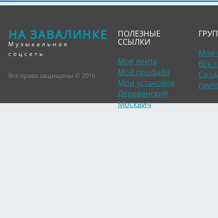
НА ЗАВАЛИНКЕ
ПОЛЕЗНЫЕ
ГРУ
ССЫЛКИ
Музыкальная
Мои 
соцсеть
Моя лента
Все 
Мой профайл
Созд
Все права защищены © 2016
Мои установки
груп
Деревенский
Москвич