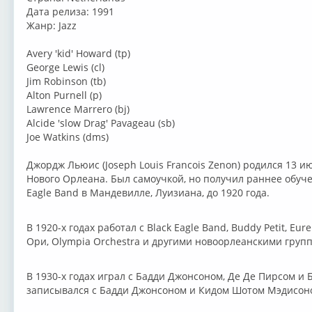
Дата релиза: 1991
Жанр: Jazz
⁣Avery 'kid' Howard (tp)
George Lewis (cl)
Jim Robinson (tb)
Alton Purnell (p)
Lawrence Marrero (bj)
Alcide 'slow Drag' Pavageau (sb)
Joe Watkins (dms)
⁣Джордж Льюис (Joseph Louis Francois Zenon) родился 13 
Нового Орлеана. Был самоучкой, но получил раннее обуче
Eagle Band в Мандевилле, Луизиана, до 1920 года.
В 1920-х годах работал с Black Eagle Band, Buddy Petit, Eu
Ори, Olympia Orchestra и другими новоорлеанскими груп
В 1930-х годах играл с Бадди Джонсоном, Де Де Пирсом и 
записывался с Бадди Джонсоном и Кидом Шотом Мэдисон