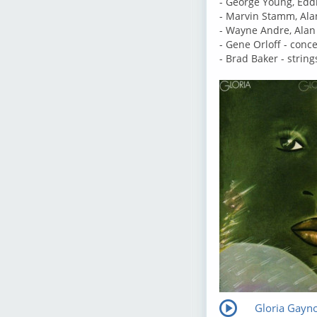
- George Young, Edd
- Marvin Stamm, Alan
- Wayne Andre, Alan
- Gene Orloff - conc
- Brad Baker - string
Gloria Gayno