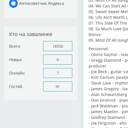
03. Most Of All (Gre
Антисоветчик Яндекса
04. We Can Start All
05. Sweet Sweet Melo
06. Life Ain't Worth L
07. This Side Of The
08. So Much Love (Jo
Кто на завалинке
Bonus:
09. Most Of All (sing
Всего
18520
Personnel:
- Gloria Gaynor - lea
Новых
0
- Gregg Diamond - pe
producer
- Joe Beck - guitar s
Онлайн
7
- Kim Carlson, Jocel
- Steve Love - rhythm
Гостей
91
- James Gregory - ba
- Alan Schwartzberg
- Don Grolnick - pia
- Jack Waldman - pia
- James Maelen - per
- Godfrey Diamond -
- Joe Ferguson - alto