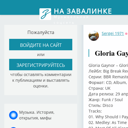
Войт
НА ЗАВАЛИНКЕ
Музыкальная
соцсеть
Пожалуйста
Sergei 1971
О
ВОЙДИТЕ НА САЙТ
Gloria Gay
или
ЗАРЕГИСТРИРУЙТЕСЬ
Gloria Gaynor – Glor
Лейбл: Big Break R
чтобы оставлять комментарии
Серии: BBR Remast
к публикациям и выставлять
Формат: CD, Album,
оценки.
Страна: UK
Дата релиза: 29 апр
Жанр: Funk / Soul
Стиль: Disco
Tracks:
Музыка. История,
01. Why Should I Pa
открытия, мифы
02. Medley: As Time