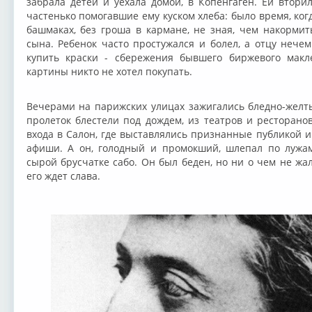
забрала детей и уехала домой, в Копенгаген. Ей втори
частенько помогавшие ему куском хлеба: было время, ко
башмаках, без гроша в кармане, не зная, чем накормит
сына. Ребенок часто простужался и болел, а отцу нече
купить краски - сбережения бывшего биржевого макле
картины никто не хотел покупать.
Вечерами на парижских улицах зажигались бледно-жел
пролеток блестели под дождем, из театров и ресторано
входа в Салон, где выставлялись признанные публикой и
афиши. А он, голодный и промокший, шлепал по лужам
сырой брусчатке сабо. Он был беден, но ни о чем не жал
его ждет слава.