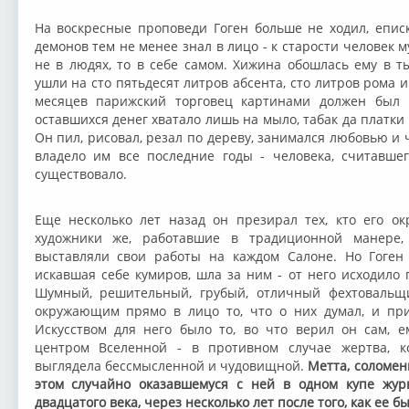
На воскресные проповеди Гоген больше не ходил, еписк
демонов тем не менее знал в лицо - к старости человек 
не в людях, то в себе самом. Хижина обошлась ему в т
ушли на сто пятьдесят литров абсента, сто литров рома и
месяцев парижский торговец картинами должен был 
оставшихся денег хватало лишь на мыло, табак да платки
Он пил, рисовал, резал по дереву, занимался любовью и ч
владело им все последние годы - человека, считавше
существовало.
Еще несколько лет назад он презирал тех, кто его о
художники же, работавшие в традиционной манере,
выставляли свои работы на каждом Салоне. Но Гоген 
искавшая себе кумиров, шла за ним - от него исходило
Шумный, решительный, грубый, отличный фехтовальщи
окружающим прямо в лицо то, что о них думал, и при
Искусством для него было то, во что верил он сам, 
центром Вселенной - в противном случае жертва, к
выглядела бессмысленной и чудовищной.
Метта, соломенн
этом случайно оказавшемуся с ней в одном купе жур
двадцатого века, через несколько лет после того, как ее