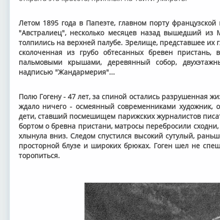
Летом 1895 года в Папеэте, главном порту французской
"Австралиец", несколько месяцев назад вышедший из 
толпились на верхней палубе. Зрелище, представшее их г
сколоченная из грубо обтесанных бревен пристань, 
пальмовыми крышами, деревянный собор, двухэтажн
надписью "Жандармерия"...
Полю Гогену - 47 лет, за спиной остались разрушенная ж
ждало ничего - осмеянный современниками художник, о
дети, ставший посмешищем парижских журналистов писат
бортом о бревна пристани, матросы перебросили сходни,
хлынула вниз. Следом спустился высокий сутулый, рань
просторной блузе и широких брюках. Гоген шел не спеш
торопиться.