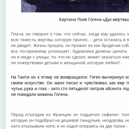
Картина Поля Гогена «Дух мертвы
Плача, он говорил о том, что сейчас, когда ему удалось 
всю тяжесть жертвы, которую принес, - дети остались в 
не увидит. Жизнь прошла, он прожил ее как бродячая соб
все, по-прежнему ускользает. Художника должны ценить 
но и люди с улицы; то, что он сделал, может оказаться ни
он пожертвовал детьми и женщиной, которую любил?..
На Таити он к этому не возвращался: Гоген вычеркнул и
своем искусстве. Он мало писал и чувствовал, как ему
чутье, рука и глаз - зато сто пятьдесят литров абсента п
не покидали хижины Гогена.
Перед отъездом из Франции он подцепил сифилис: пол
которую он подобрал на дешевой танцульке, нездорова, но
него отказывали ноги, и он ходил опираясь на две палки 