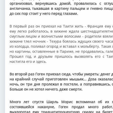
организовал, вернувшись домой, провалилась с оглу
англичанка, тыкавшая в картину пальцем и гневно пищав
до сих пор стоит у него перед глазами.
В первый раз он приехал на Таити жить - Франция ему 
ему легко работалось, в хижине ждала шестнадцатилетн
смуглым лицом и волнистыми волосами - родители взяли 
хижине тлел ночник - Техура боялась ждущих своего час
из колодца, поливал огород и вставал к мольберту. Такая
но картины, оставленные в Париже, не продавались, га
Прошел год, и друзьям пришлось вызволять его с Таи
настигла его и здесь.
Во второй раз Гоген приехал сюда, чтобы умереть: денег 
на крайний случай приготовлен мышьяк... Доза оказала
ночь, он три дня пролежал в постели, а поправившись,
Больше он не хотел ничего, даже смерти.
Много лет спустя Шарль Морис вспоминал об их п
состоявшейся накануне, Гоген продал много работ
выхлопотал ему тридцатипроцентную скидку на билет