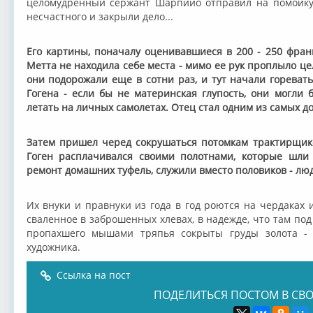
целомудренный сержант Шарпийо отправил на помойку)
несчастного и закрыли дело...
Его картины, поначалу оценивавшиеся в 200 - 250 франк
Метта не находила себе места - мимо ее рук проплыло це
они подорожали еще в сотни раз, и тут начали гореват
Гогена - если бы не материнская глупость, они могли 
летать на личных самолетах. Отец стал одним из самых д
Затем пришел черед сокрушаться потомкам трактирщико
Гоген расплачивался своими полотнами, которые шли 
ремонт домашних туфель, служили вместо половиков - лю
Их внуки и правнуки из года в год роются на чердаках 
сваленное в заброшенных хлевах, в надежде, что там по
пропахшего мышами тряпья сокрыты груды золота - 
художника.
Ссылка на пост
ПОДЕЛИТЬСЯ ПОСТОМ В СВО