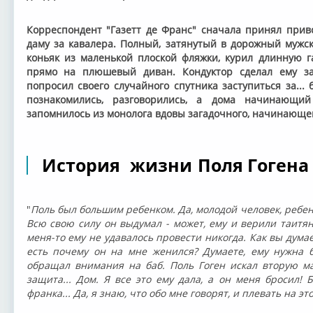
Корреспондент "Газетт де Франс" сначала принял при
даму за кавалера. Полный, затянутый в дорожный мужс
коньяк из маленькой плоской фляжки, курил длинную г
прямо на плюшевый диван. Кондуктор сделал ему зам
попросил своего случайного спутника заступиться за..
познакомились, разговорились, а дома начинающий
запомнилось из монолога вдовы загадочного, начинающег
История жизни Поля Гогена
"
Поль был большим ребенком. Да, молодой человек, ребе
Всю свою силу он выдумал - может, ему и верили таитя
меня-то ему не удавалось провести никогда. Как вы думае
есть почему он на мне женился? Думаете, ему нужна 
обращал внимания на баб. Поль Гоген искал вторую ма
защита... Дом. Я все это ему дала, а он меня бросил! 
франка... Да, я знаю, что обо мне говорят, и плевать на эт