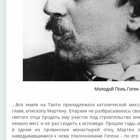
Молодой Поль Гоген
...Вся земля на Таити принадлежала католической мисс
главе, епископу Мартену. Епархия не разбрасывалась св
святого отца продать ему участок под строительство х
немало месс и не раз сходить к исповеди. Прошли годы,
в одном из прованских монастырей отец Мартен о
наведывавшимися к нему поклонниками Гогена - по его