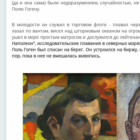
(да и она сама) были недоразумением, случайностью, 
Полю Гогену.
В молодости он служил в торговом флоте - плавал чере
лазал по вантам, висел над штормовым океаном на огро
ушел в море простым матросом и дослужился до лейтена
Наполеон", исследовательские плавания в северных морях
Поль Гоген был списан на берег. Он устроился на биржу, 
пор, пока в нее не вмешалась живопись.