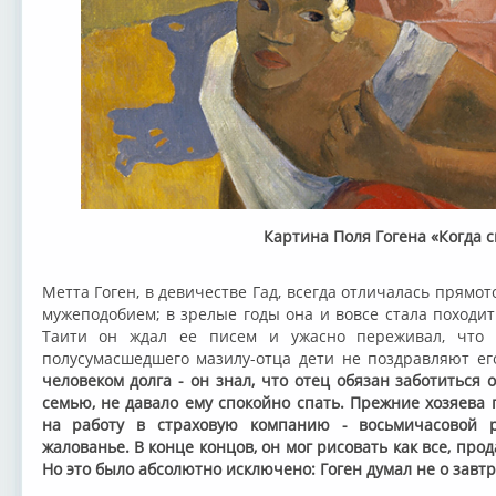
Картина Поля Гогена «Когда с
Метта Гоген, в девичестве Гад, всегда отличалась прям
мужеподобием; в зрелые годы она и вовсе стала походит
Таити он ждал ее писем и ужасно переживал, что 
полусумасшедшего мазилу-отца дети не поздравляют е
человеком долга - он знал, что отец обязан заботиться о
семью, не давало ему спокойно спать. Прежние хозяева 
на работу в страховую компанию - восьмичасовой 
жалованье. В конце концов, он мог рисовать как все, про
Но это было абсолютно исключено: Гоген думал не о завт