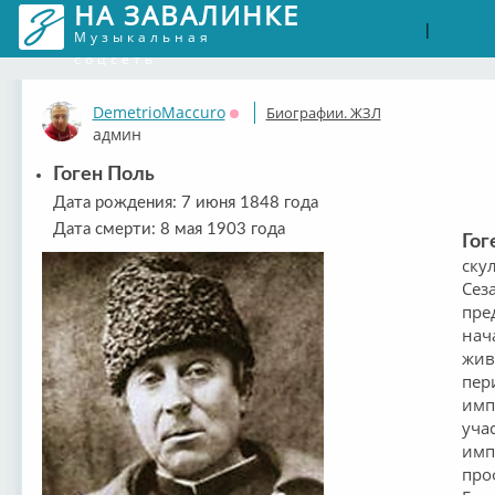
НА ЗАВАЛИНКЕ
Войти
Рег
|
Музыкальная
соцсеть
DemetrioMaccuro
Биографии. ЖЗЛ
Оффлайн
админ
Гоген Поль
Дата рождения: 7 июня 1848 года
Дата смерти: 8 мая 1903 года
Гог
ску
Сез
пре
нач
жив
пер
имп
уча
имп
про