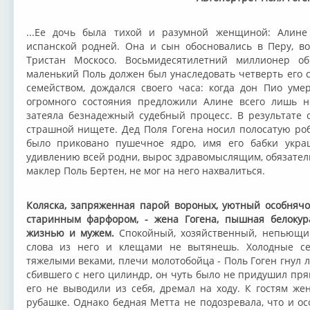
...Ее дочь была тихой и разумной женщиной: Алине 
испанской родней. Она и сын обосновались в Перу, в
Тристан Москосо. Восьмидесятилетний миллионер о
маленький Поль должен был унаследовать четверть его с
семейством, дождался своего часа: когда дон Пио ум
огромного состояния предложили Алине всего лишь н
затеяла безнадежный судебный процесс. В результате
страшной нищете. Дед Поля Гогена носил полосатую робу
было приковано пушечное ядро, имя его бабки украш
удивлению всей родни, вырос здравомыслящим, обязател
маклер Поль Бертен, не мог на него нахвалиться.
Коляска, запряженная парой вороных, уютный особняч
старинным фарфором, - жена Гогена, пышная белокур
жизнью и мужем.
Спокойный, хозяйственный, непьющий
слова из него и клещами не вытянешь. Холодные сер
тяжелыми веками, плечи молотобойца - Поль Гоген гнул 
сбившего с него цилиндр, он чуть было не придушил пря
его не выводили из себя, дремал на ходу. К гостям же
рубашке. Однако бедная Метта не подозревала, что и ос