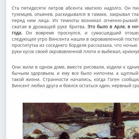
Ста пятидесяти литров абсента хватило надолго. Он пи
туземцев, опьянев, раскидывался в гамаке, закрывал г
перед ним лица. Из темноты возникал огненно-рыжий 
сжатая в дрожащей руке бритва.
Это было в Арле, в но
года.
Он вовремя проснулся, и сумасшедший отошел,
следующее утро Винсента нашли в окровавленной постели
проститутка из соседнего борделя рассказала, что ночью 
руки кусок своей окровавленной плоти и выбежал, крикну
Они жили в одном доме, вместе рисовали, ходили к одни
бычьим здоровьем, и ему все было нипочем, а щуплый
такой жизни. Странности начались, когда Гоген сообщил
Винсент любил друга и боялся остаться один, нервный с