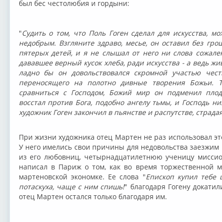
был бес честолюбия и гордыни:
"
Судить о том, что Поль Гоген сделал для искусства, м
недобрым. Взгляните здраво, месье, он оставил без гро
пятерых детей, и я не слышал от него ни слова сожале
дававшее верный кусок хлеба, ради искусства - а ведь жи
ладно бы он довольствовался скромной участью честн
переносящего на полотно дивные творения Божьи. Т
сравниться с Господом, Божий мир он подменил плод
восстал против Бога, подобно ангелу тьмы, и Господь низ
художник Гоген закончил в пьянстве и распутстве, страда
При жизни художника отец Мартен не раз использовал эт
У него имелись свои причины для недовольства заезжим 
из его любовниц, четырнадцатилетнюю ученицу миссио
написал в Париж о том, как во время торжественной 
мартеновской экономке. Ее слова "
Епископ купил тебе ш
потаскуха, чаще с ним спишь!
" благодаря Гогену докатил
отец Мартен остался только благодаря им.