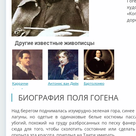
Гог
худ
«Ко
дор
Другие известные живописцы
Карраччи
Антонис ван Дейк
Бартоломео
Аннибале
БИОГРАФИЯ ПОЛЯ ГОГЕНА
Над берегом поднималась изумрудно-зеленая гора, синее
лагуны, но одетые в одинаковые белые костюмы пас
убогий, похожий на груду разбросанных по песку фане
сюда для того, чтобы сколотить состояние или сделать
открыта эта красота, приплыл на Таити умирать.