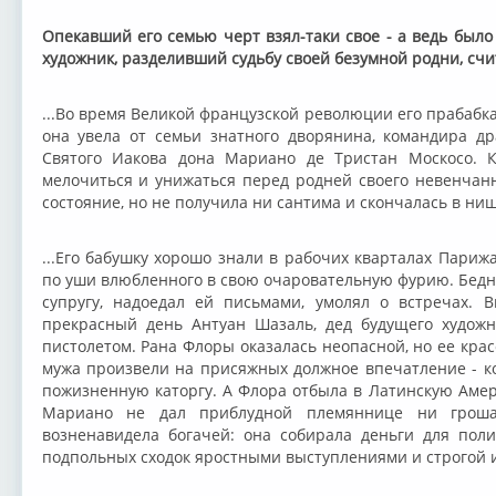
Опекавший его семью черт взял-таки свое - а ведь было
художник, разделивший судьбу своей безумной родни, сч
...Во время Великой французской революции его прабабк
она увела от семьи знатного дворянина, командира др
Святого Иакова дона Мариано де Тристан Москосо. К
мелочиться и унижаться перед родней своего невенчанн
состояние, но не получила ни сантима и скончалась в ни
...Его бабушку хорошо знали в рабочих кварталах Парижа
по уши влюбленного в свою очаровательную фурию. Бедн
супругу, надоедал ей письмами, умолял о встречах. 
прекрасный день Антуан Шазаль, дед будущего художн
пистолетом. Рана Флоры оказалась неопасной, но ее крас
мужа произвели на присяжных должное впечатление - ко
пожизненную каторгу. А Флора отбыла в Латинскую Амер
Мариано не дал приблудной племяннице ни гроша
возненавидела богачей: она собирала деньги для пол
подпольных сходок яростными выступлениями и строгой 