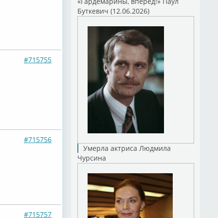
«Гардемарины, вперед!» Паул
Буткевич (12.06.2026)
#715755
#715756
Умерла актриса Людмила
Чурсина
#715757