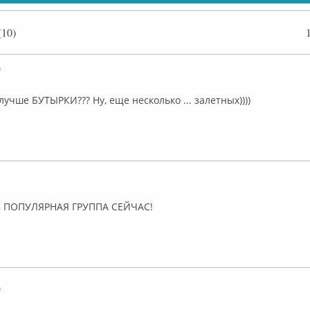
10)
Оффлайн
учше БУТЫРКИ??? Ну, еще несколько ... залетных))))
лайн
Ь ПОПУЛЯРНАЯ ГРУППА СЕЙЧАС!
Оффлайн