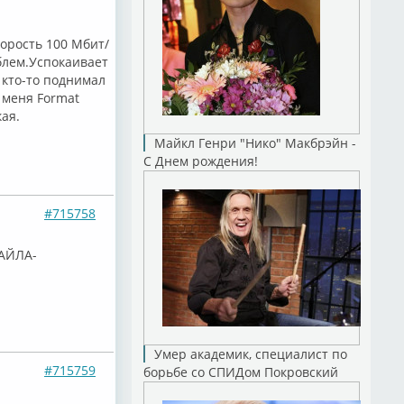
корость 100 Мбит/
облем.Успокаивает
 кто-то поднимал
 меня Format
кая.
Майкл Генри "Нико" Макбрэйн -
С Днем рождения!
#715758
АЙЛА-
Умер академик, специалист по
#715759
борьбе со СПИДом Покровский