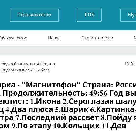
Пользователи
КПЗ
Му
Обсуждаемое
Новое
Это интересно
ID 9
Видео блог Русский Шансон
лайн
Видеомузыкальный блог
ырка - "Магнитофон" Страна: Росс
n Продолжительность: 49:56 Год вы
реклист: 1.Икона 2.Сероглазая шал
ц 4.Два плюса 5.Шарик 6.Картинка
тра 7.Последний рассвет 8.Пойду я
ом 9.По этапу 10.Кольщик 11.Дев