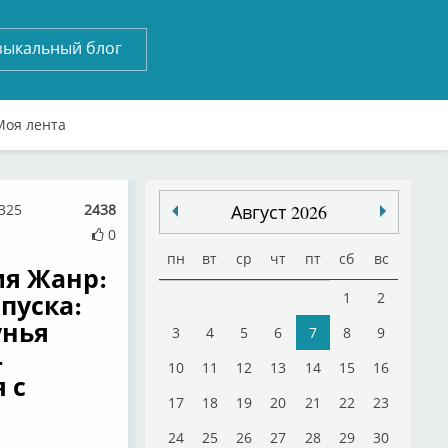
зыкальный блог
Моя лента
1325
2438
Август 2026
0
пн
вт
ср
чт
пт
сб
вс
ия Жанр:
пуска:
1
2
унья
3
4
5
6
7
8
9
-
10
11
12
13
14
15
16
 с
17
18
19
20
21
22
23
24
25
26
27
28
29
30