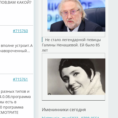
ПОВ,ВАМ КАКОЙ?
#715760
Не стало легендарной певицы
Галины Ненашевой. Ей было 85
вполне устроит.А
лет
 навороченный...
#715761
о разных типов и
 4.0.08,программа
мы есть в
000 программа
Именинники сегодня
 .СМОТРИТЕ