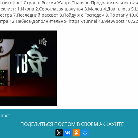
агнитофон" Страна: Россия Жанр: Chanson Продолжительность: 4
реклист: 1.Икона 2.Сероглазая шалунья 3.Малец 4.Два плюса 5.
естра 7.Последний рассвет 8.Пойду я с Господом 9.По этапу 10
тра 12.Небеса-Дополнительно- https://tunnel.ru/view/post:1072
 пост
ПОДЕЛИТЬСЯ ПОСТОМ В СВОЕМ АККАУНТЕ