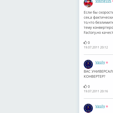
Viking59s
Если бы скорост
сек,а фактическ
то,что безлимит
тему конвертеро
Factory,но каче
0
19.07.2011 20:12
Vasily
Офф
ВАC УНИВЕРСАЛ
КОНВЕРТЕР?
0
19.07.2011 20:16
Vasily
Офф