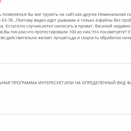
Оффлайн
ь позволяла,я бы мог грузить на сайт,как другие.Номинальная с
и 63-78...Поэтому видео идет рывками и только а\файлы без пр
ка. Кстати,по случаю,хотел написать в приват. Василий недавно
в.Вы писали,что протестировали 100 из них.Что посоветуете? У
ство действительно желает лучшего,да и скорость обработки низ
лайн
ЬНАЯ ПРОГРАММА ИНТЕРЕСУЕТ,ИЛИ НА ОПРЕДЕЛЁННЫЙ ВИД Ф
лайн