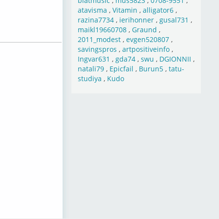
blatmusic
,
mus5823
,
0708-9551
,
atavisma
,
Vitamin
,
alligator6
,
razina7734
,
ierihonner
,
gusal731
,
maikl19660708
,
Graund
,
2011_modest
,
evgen520807
,
savingspros
,
artpositiveinfo
,
Ingvar631
,
gda74
,
swu
,
DGIONNII
,
natali79
,
Epicfail
,
Burun5
,
tatu-
studiya
,
Kudo