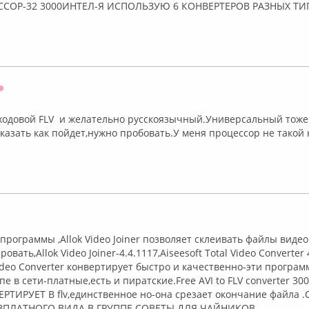
ССОР-32 3000ИНТЕЛ-Я ИСПОЛЬЗУЮ 6 КОНВЕРТЕРОВ РАЗНЫХ ТИ
Оффлайн
ходовой FLV и желательно русскоязычный.Универсальный тоже 
казать как пойдет,нужно пробовать.У меня процессор не такой
лайн
программы ,Allok Video Joiner позволяет склеивать файлы виде
овать,Allok Video Joiner-4.4.1117,Aiseesoft Total Video Converter
 Video Converter конвертирует быстро и качественно-эти програм
пе в сети-платные,есть и пиратские.Free AVI to FLV converter 3
РТИРУЕТ В flv,единственное но-она срезает окончание файла
ПЛАТНОГО ВИДА В ГРУППЕ СОВЕТЫ ДЛЯ ЧАЙНИКОВ.