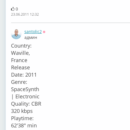
0
23.06.2011 12:32
santolic2
Оффлайн
админ
Country:
Waville,
France
Release
Date: 2011
Genre:
SpaceSynth
| Electronic
Quality: CBR
320 kbps
Playtime:
62'38" min