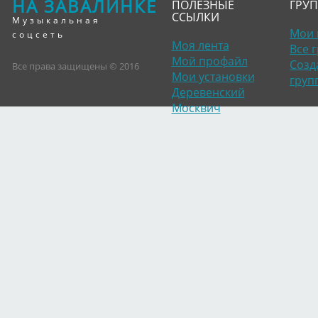
НА ЗАВАЛИНКЕ
ПОЛЕЗНЫЕ
ГРУ
ССЫЛКИ
Музыкальная
Мои 
соцсеть
Моя лента
Все 
Мой профайл
Созд
Все права защищены © 2016
Мои установки
груп
Деревенский
Москвич