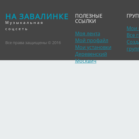
НА ЗАВАЛИНКЕ
ПОЛЕЗНЫЕ
ГРУ
ССЫЛКИ
Музыкальная
Мои 
соцсеть
Моя лента
Все 
Мой профайл
Созд
Все права защищены © 2016
Мои установки
груп
Деревенский
Москвич