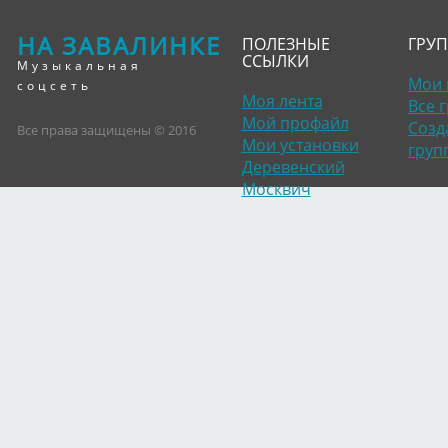
НА ЗАВАЛИНКЕ
ПОЛЕЗНЫЕ
ГРУ
ССЫЛКИ
Музыкальная
Мои 
соцсеть
Моя лента
Все 
Мой профайл
Созд
Все права защищены © 2016
Мои установки
груп
Деревенский
Москвич