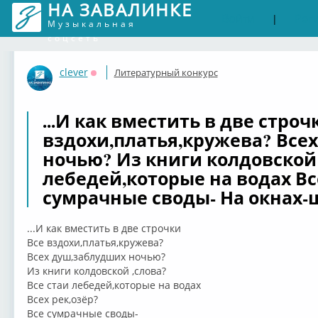
НА ЗАВАЛИНКЕ
Войти
Рег
|
Музыкальная
соцсеть
clever
Литературный конкурс
Оффлайн
...И как вместить в две строч
вздохи,платья,кружева? Все
ночью? Из книги колдовской 
лебедей,которые на водах Вс
сумрачные своды- На окнах-
...И как вместить в две строчки
Все вздохи,платья,кружева?
Всех душ,заблудших ночью?
Из книги колдовской ,слова?
Все стаи лебедей,которые на водах
Всех рек,озёр?
Все сумрачные своды-