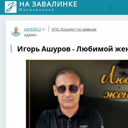
НА ЗАВАЛИНКЕ
Войти
Рег
|
Музыкальная
соцсеть
santolic2
КПЗ. Концерт по заявкам
Оффлайн
админ
Игорь Ашуров - Любимой жен