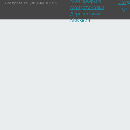
Мой профайл
Созд
Все права защищены © 2016
Мои установки
груп
Деревенский
Москвич