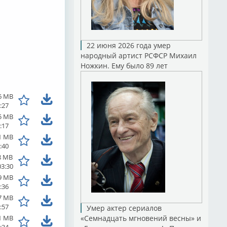
22 июня 2026 года умер
народный артист РСФСР Михаил
Ножкин. Ему было 89 лет
6 MB
:27
5 MB
:17
1 MB
:40
8 MB
03:30
9 MB
:36
7 MB
:57
Умер актер сериалов
1 MB
«Семнадцать мгновений весны» и
:34