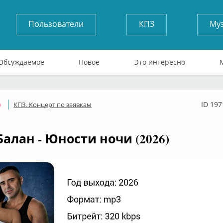
Пользователи
КПЗ
Му
Обсуждаемое
Новое
Это интересно
ID 197
КПЗ. Концерт по заявкам
Оффлайн
Балан - Юности ночи (2026)