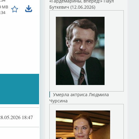
«Гардемарины, вперед!» Паул
9 MB
Буткевич (12.06.2026)
:34
Умерла актриса Людмила
Чурсина
28.05.2026 18:47