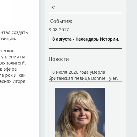
31
События:
8-08-2017
ечтал создать
озиции,
8 августа - Календарь Истории.
ические
ступления на
Новости
ок-полигон".
 в эфире
8 июля 2026 года умерла
е рок и, как
британская певица Bonnie Tyler.
еснях Игоря