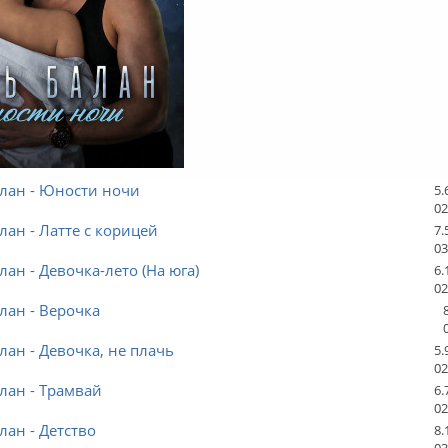
лан - Юности ночи
5.
02
лан - Латте с корицей
7.
03
лан - Девочка-лето (На юга)
6.
02
лан - Верочка
лан - Девочка, не плачь
5.
02
лан - Трамвай
6.
02
лан - Детство
8.
03