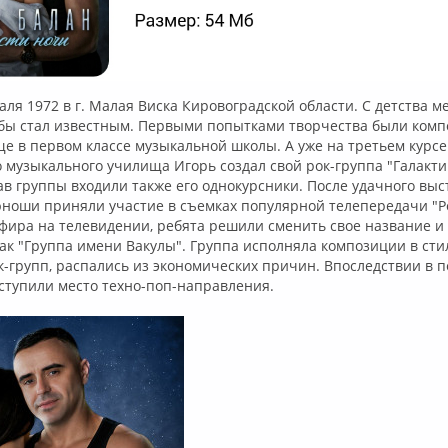
аля 1972 в г. Малая Виска Кировоградской области. С детства м
 бы стал известным. Первыми попытками творчества были комп
 в первом классе музыкальной школы. А уже на третьем курсе
 музыкального училища Игорь создал свой рок-группа "Галакт
тав группы входили также его однокурсники. После удачного вы
ноши приняли участие в съемках популярной телепередачи "Р
фира на телевидении, ребята решили сменить свое название и
ак "Группа имени Вакулы". Группа исполняла композиции в стил
-групп, распались из экономических причин. Впоследствии в п
уступили место техно-поп-направления.