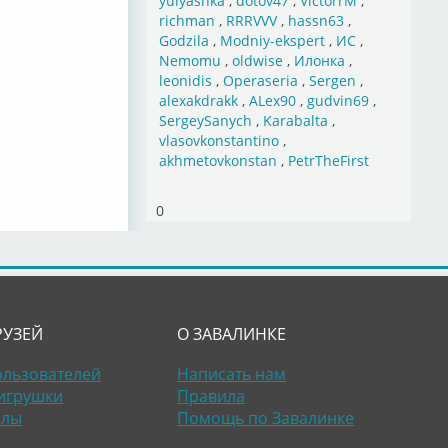
yulyashka
,
dotov47
,
VictorrM
,
richman
,
RRRVVV
,
hassn63
,
Godzila
,
Modniy-ekspert
,
ИС
,
Nemomu
,
oldwise
,
Илонка
,
leonidis
,
Operaseria
,
Sergen
,
alexakdrakk
,
ALex90
,
gudvin69
,
SergeySanych
,
Karabalta
,
vlasovkonstantino
,
akhmetovkonstan
,
PetrTheFirst
0
РУЗЕЙ
О ЗАВАЛИНКЕ
ользователей
Написать нам
игрушки
Правила
алы
Помощь по Завалинке