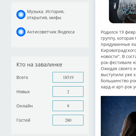
Музыка. История,
открытия, мифы
Антисоветчик Яндекса
Родился 19 февр
группу, которая
придуманные еще
Кировоградского
новости". В сос
рок-фестивале ю
Кто на завалинке
Ожидая своего э
выступили уже к
Всего
18519
большинство рок
хард-и арт-рок 
Новых
2
Онлайн
9
Гостей
280