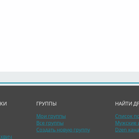
ЛКИ
ГРУППЫ
НАЙТИ Д
Мои группы
Список п
Все группы
Мужские 
Создать новую группу
Dzen кан
сквич