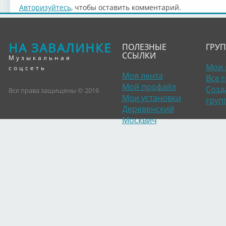
Авторизуйтесь
, чтобы оставить комментарий.
НА ЗАВАЛИНКЕ
ПОЛЕЗНЫЕ
ГРУ
ССЫЛКИ
Музыкальная
Мои 
соцсеть
Моя лента
Все 
Мой профайл
Созд
Все права защищены © 2016
Мои установки
груп
Деревенский
Москвич