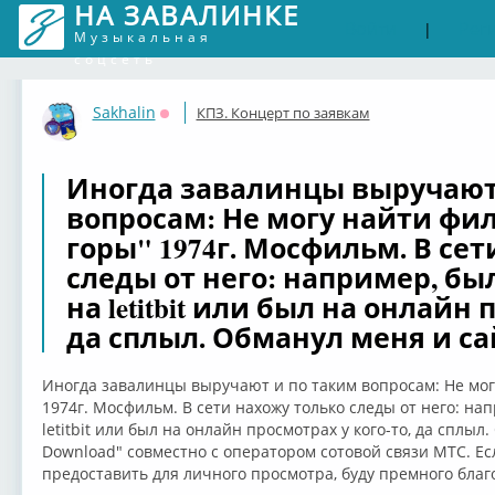
НА ЗАВАЛИНКЕ
Войти
Рег
|
Музыкальная
соцсеть
Sakhalin
КПЗ. Концерт по заявкам
Оффлайн
Иногда завалинцы выручают
вопросам: Не могу найти фи
горы" 1974г. Мосфильм. В сет
следы от него: например, бы
на letitbit или был на онлайн 
да сплыл. Обманул меня и са
Иногда завалинцы выручают и по таким вопросам: Не мог
1974г. Мосфильм. В сети нахожу только следы от него: на
letitbit или был на онлайн просмотрах у кого-то, да сплыл.
Download" совместно с оператором сотовой связи MTC. Ес
предоставить для личного просмотра, буду премного благ