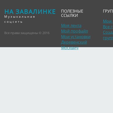
НА ЗАВАЛИНКЕ
ПОЛЕЗНЫЕ
ГРУ
ССЫЛКИ
Музыкальная
Мои 
соцсеть
Моя лента
Все 
Мой профайл
Созд
Все права защищены © 2016
Мои установки
груп
Деревенский
Москвич