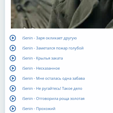
iSenin - Заря окликает другую
iSenin - Заметался пожар голубой
iSenin - Крылья заката
iSenin - Несказанное
iSenin - Мне осталась одна забава
iSenin - Не ругайтесь! Такое дело
iSenin - Отговорила роща золотая
iSenin - Прохожий