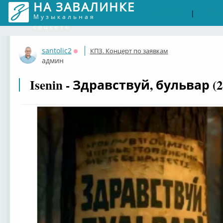
НА ЗАВАЛИНКЕ
Войти
Рег
|
Музыкальная
соцсеть
santolic2
КПЗ. Концерт по заявкам
Оффлайн
админ
Isenin - Здравствуй, бульвар (2