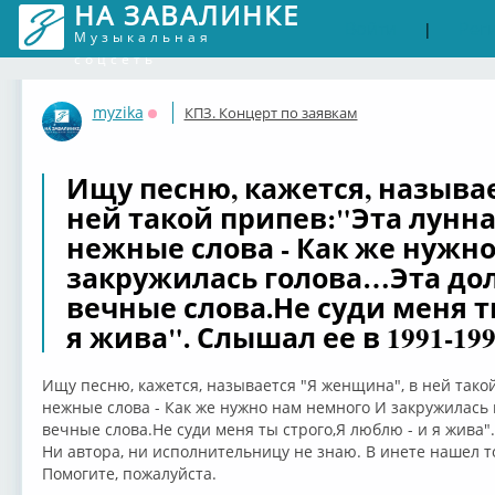
НА ЗАВАЛИНКЕ
Войти
Рег
|
Музыкальная
соцсеть
myzika
КПЗ. Концерт по заявкам
Оффлайн
Ищу песню, кажется, называ
ней такой припев:"Эта лунна
нежные слова - Как же нужн
закружилась голова…Эта долг
вечные слова.Не суди меня т
я жива". Слышал ее в 1991-199
Ищу песню, кажется, называется "Я женщина", в ней такой
нежные слова - Как же нужно нам немного И закружилась 
вечные слова.Не суди меня ты строго,Я люблю - и я жива".
Ни автора, ни исполнительницу не знаю. В инете нашел т
Помогите, пожалуйста.