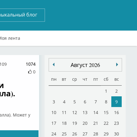
зыкальный блог
Моя лента
6109
1074
Август 2026
0
пн
вт
ср
чт
пт
сб
вс
и
ла).
1
2
3
4
5
6
7
8
9
10
11
12
13
14
15
16
лла). Может у
17
18
19
20
21
22
23
24
25
26
27
28
29
30