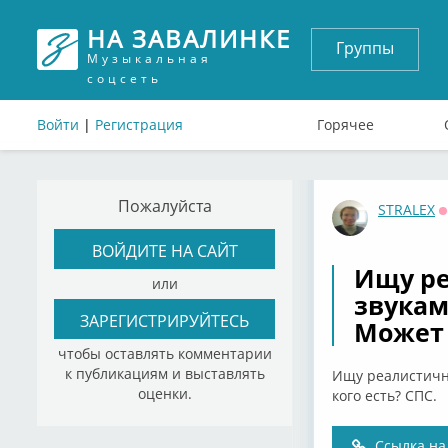
НА ЗАВАЛИНКЕ
Группы
Музыкальная
соцсеть
Войти
|
Регистрация
Горячее
Пожалуйста
STRALEX
ВОЙДИТЕ НА САЙТ
Ищу р
или
звукам
ЗАРЕГИСТРИРУЙТЕСЬ
Может 
чтобы оставлять комментарии
к публикациям и выставлять
Ищу реалистичны
оценки.
кого есть? СПС.
Ссылка на