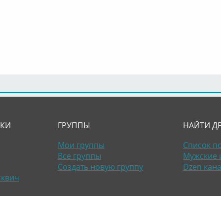
ЛКИ
ГРУППЫ
НАЙТИ Д
Мои группы
Список п
Все группы
Мужские 
Создать новую группу
Dzen кан
сквич