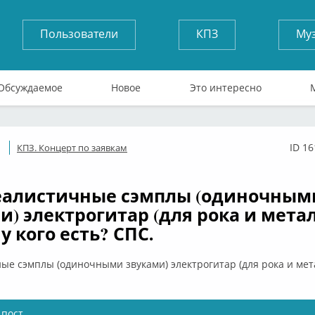
Пользователи
КПЗ
Му
Обсуждаемое
Новое
Это интересно
ID 1
КПЗ. Концерт по заявкам
Оффлайн
еалистичные сэмплы (одиночным
и) электрогитар (для рока и метал
у кого есть? СПС.
е сэмплы (одиночными звуками) электрогитар (для рока и мета
 пост