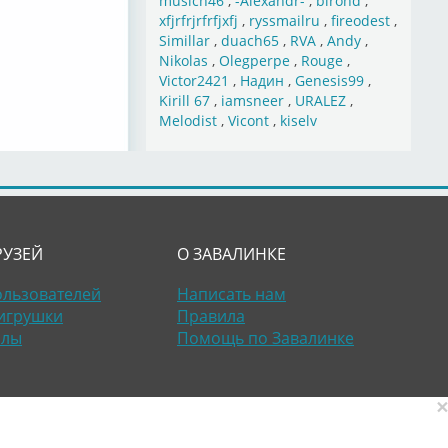
musich46
,
-Alexandr-
,
birond
,
xfjrfrjrfrfjxfj
,
ryssmailru
,
fireodest
,
Simillar
,
duach65
,
RVA
,
Andy
,
Nikolas
,
Olegperpe
,
Rouge
,
Victor2421
,
Надин
,
Genesis99
,
Kirill 67
,
iamsneer
,
URALEZ
,
Melodist
,
Vicont
,
kiselv
РУЗЕЙ
О ЗАВАЛИНКЕ
ользователей
Написать нам
игрушки
Правила
алы
Помощь по Завалинке
×